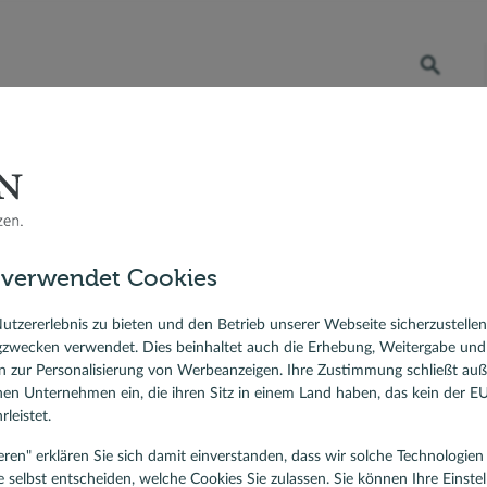
Öffnet die Suche
RATENKREDIT
BERATER VOR ORT
DR. KLEIN
 Bauzinsen
Baufinanzierung
Ratgeber Immobilienfinanzierung
ndung: Was ist das? Wie lan
sfinanzierung
die Zinsbindung festlegen
 verwendet Cookies
ierungskredit
lehen
utzererlebnis zu bieten und den Betrieb unserer Webseite sicherzustelle
gzwecken verwendet. Dies beinhaltet auch die Erhebung, Weitergabe un
 zur Personalisierung von Werbeanzeigen. Ihre Zustimmung schließt au
rnen Unternehmen ein, die ihren Sitz in einem Land haben, das kein der 
leistet.
tieren" erklären Sie sich damit einverstanden, dass wir solche Technologi
e selbst entscheiden, welche Cookies Sie zulassen. Sie können Ihre Einste