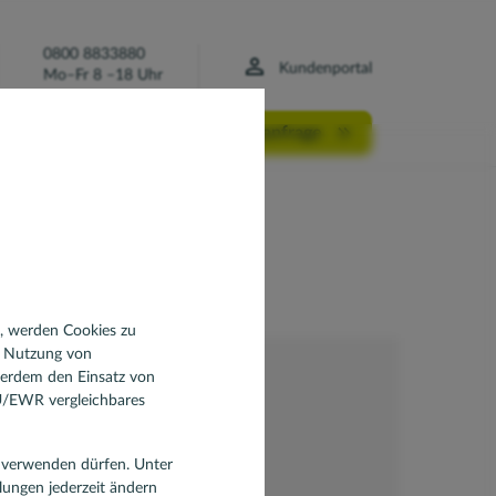
0800 8833880
Kundenportal
Mo–Fr 8 –18 Uhr
Finanzierungsanfrage
ge soll ich
?
n, werden Cookies zu
d Nutzung von
ßerdem den Einsatz von
EU/EWR vergleichbares
en verwenden dürfen. Unter
llungen jederzeit ändern