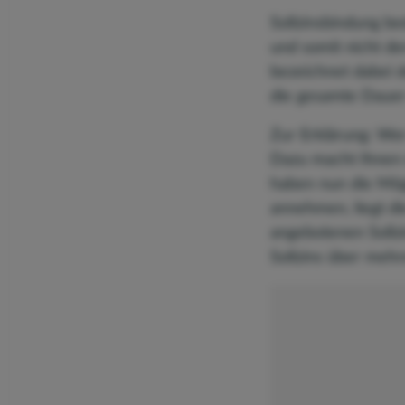
Sollzinsbindung be
und somit nicht d
bezeichnet dabei d
die gesamte Dauer
Zur Erklärung: We
Dazu macht Ihnen d
haben nun die Mög
annehmen, liegt di
angebotenen Sollzi
Sollzins über mehr