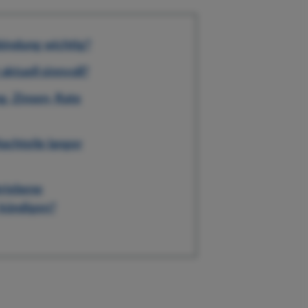
bindung wichtig?
aktuell sinnvoll?
g, Zinsen, Rate
achteile langer
hriebene
 kündigen?