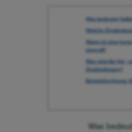
Was bedeutet Sollz
Welche Zinsbindung
Wann ist eine kurz
sinnvoll?
Was sind die Vor- u
Zinsbindungen?
Beispielrechnung 10
Was bedeut