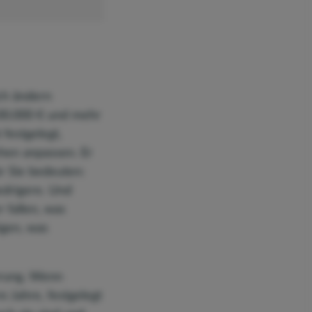
ich ändern
100.000 € und mehr
festgelegt,
hen anpassen. Er
ür Sie bedeuten:
edrigere. Und
 fallen, was
igen, was
ierung. Wenn
 Jahre, festgelegt