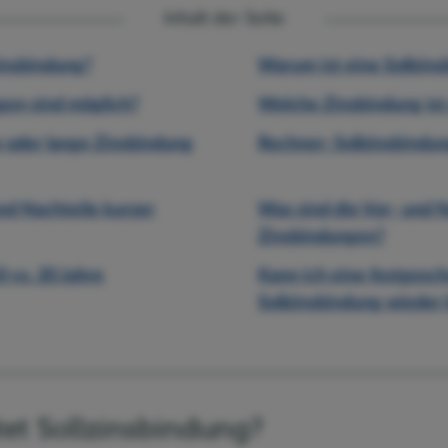
Inhalt der Seite
insbindung?
Warum ist eine Sollzins
en sind möglich?
Welche Zinsbindung ist 
e oder lange Zinsbindung
Rechner: Sollzinsbindun
nd Nachteile kurzer
Was sind die Vor- und N
Zinsbindungen?
 vs. 20 Jahre
Kann ich eine festgesc
Sollzinsbindung wieder
et Sollzinsbindung?