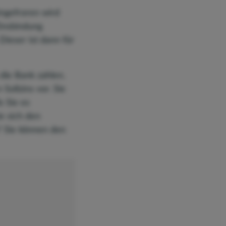
ingefroren wird
Zinsbindung
Dieser ist dann für
die Bank zahlen.
Sollzins vor. Sie
s Sie es
e sich den
? Sie können den