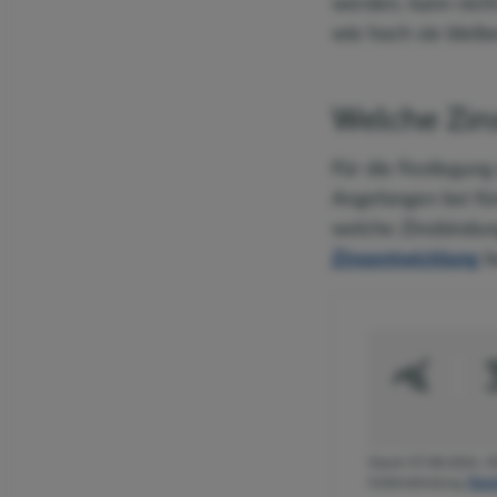
werden, kann nicht
wie hoch sie bleib
Welche Zin
Für die Festlegung
Angefangen bei fün
welche Zinsbindung
Zinsentwicklung
b
Stand: 07.08.2026
,
3
Sollzinsbindung
,
Repr