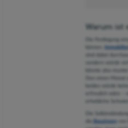
Warum ist 
Die Festlegung eine
können.
Immobilie
sind dabei durchau
sondern würde sich
könnte also munter
Den einen Monat z
beides würde keine
erfreulich wäre – 
erhebliche Schwier
Die Sollzinsbindun
die
Bauzinsen
von 