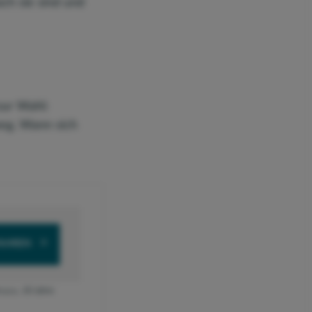
ch sie sind und
zur Wahl:
weg. Wann sich
FAHREN
s p.a.
,
10 Jahre