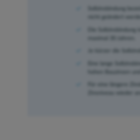
Sollzinsbindung bezei
nicht geändert werd
Die Sollzinsbindung 
maximal 30 Jahren.
Je kürzer die Sollzin
Eine lange Sollzinsbi
hohen Bauzinsen und
Für eine längere Zins
Zinsniveau wieder an