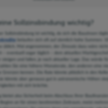
eine Sollzinsbindung wichtig?
r Sollzinsbindung ist wichtig, da sich die Bauzinsen tägl
nkredite
belaufen sich oft auf ziemlich hohe Summen: 
s üblich. Mal angenommen, der Zinssatz dazu wäre nicht 
 – eventuell sogar täglich – dem aktuellen Marktgesche
 steigen und fallen, je nach aktueller Lage. Das würde f
ahlen Sie eine höhere Monatsrate, den anderen eine ni
 Grenzen kennen. Die Rate könnte plötzlich in den Keller
sie könnte aber genauso gut in astronomische Höhen ste
igkeiten mit sich brächte.
g bietet also Sicherheit beim Abschluss Ihrer Baufinanz
Beginn an für einen bestimmten Zeitraum, meist mehrere