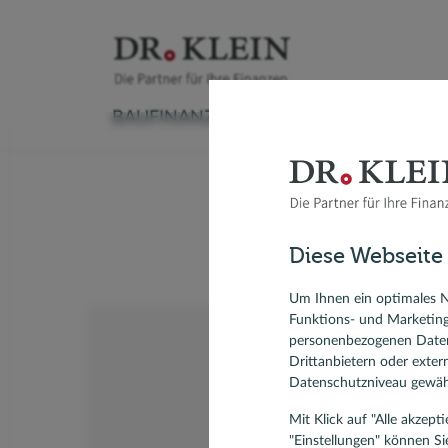
BAUFINANZIERUNG
VERSICHERUNG
Baufinanzierungsrechner
Versicherungscheck
Ratenkreditrechner
Sachversicherung
Autokredit
Aktuelle
Sollzinsbi
Ratgeber Immobilienfinanzierung
Krankenversicherung
Kredit umschulden
Vorsorge & Rente
Modernisieren
Anschlus
Diese Webseite
Umschuldung
Ratgeber Ratenkredit
Modernis
Forward-Darlehen
KfW-Dar
Um Ihnen ein optimales N
Funktions- und Marketin
Bausparvertrag, Bausparen
personenbezogenen Daten
Drittanbietern oder exte
Datenschutzniveau gewähr
Mit Klick auf "Alle akzep
"Einstellungen" können Si