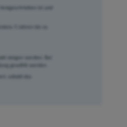
 festgeschrieben ist und
stens 5 Jahren bis zu
bald steigen werden. Bei
dung gewählt werden.
ert, sobald das