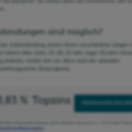
 viel passieren: Sie wissen dann von vorneherein, wie ho
en.
sbindungen sind möglich?
 der Sollzinsbindung stehen Ihnen verschiedene Längen 
f Jahren über zehn, 15, 20, 25 oder sogar 30 Jahre hin
 anbietet, richtet sich vor allem nach der aktuellen
eziehungsweise Zinsprognose.
3,83 %
Topzins
PERSÖNLICHEN ZINS ER
50.000 € Nettodarlehensbetrag
,
3,83 % effektiver Jahreszins p.a.
,
3,72 % fester Sollzin
äsentatives Beispiel ansehen