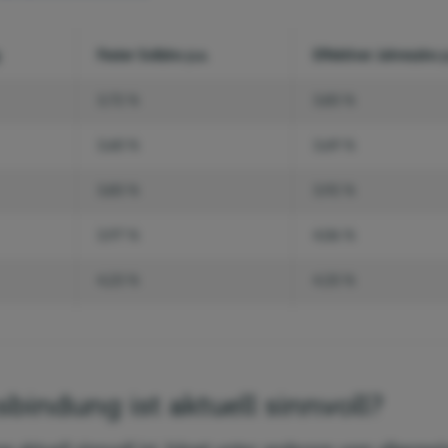
Fester Sollzins p.a.
Effektiver Jahreszins p
3,72 %
3,83 %
3,60 %
3,69 %
3,83 %
3,92 %
3,97 %
4,06 %
4,23 %
4,33 %
bindung ist aktuell sinnvoll?