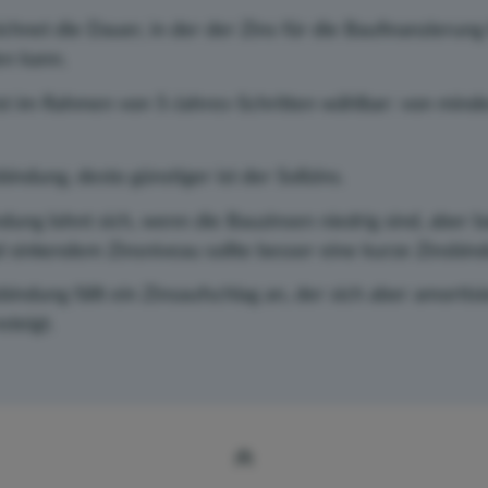
chnet die Dauer, in der der Zins für die Baufinanzierung
en kann.
ist im Rahmen von 5-Jahres-Schritten wählbar: von minde
sbindung, desto günstiger ist der Sollzins.
ndung lohnt sich, wenn die Bauzinsen niedrig sind, aber 
 sinkendem Zinsniveau sollte besser eine kurze Zinsbin
bindung fällt ein Zinsaufschlag an, der sich aber amortisi
steigt.