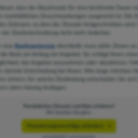
deuet, dass der Bauzinssatz für eine bestimmte Dauer e
en marktüblichen Zinsschwankungen ausgesetzt ist. Die 
en Zeitraum, zu dem der Zinssatz festgeschrieben wird. 
 der Zinsfestschreibung nicht mehr änderbar.
r eine
Baufinanzierung
abschließt, muss dafür Zinsen an 
ie Bank am Anfang ein Angebot: Sie schlägt Ihnen einen 
lichkeit, das Angebot anzunehmen oder abzulehnen. Fall
e nächste Entscheidung bei Ihnen: Wie lange möchten Si
ns sichern, für welche Zinsbindung entscheiden Sie sich
ere Jahre hinweg festlegen.
Persönlichen Zinssatz und Rate erfahren?
Wir beraten Sie gern.
Finanzierungsvorschläge anfordern
unverbindlich und kostenlos