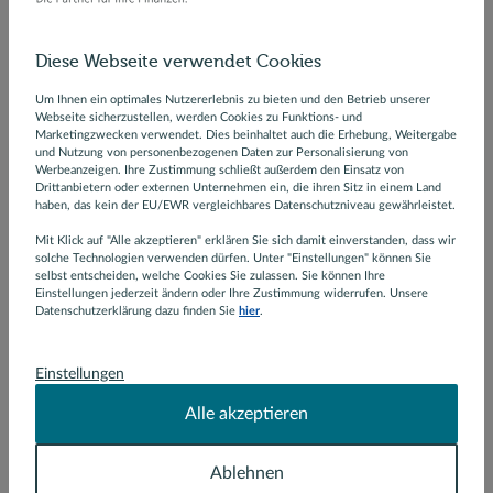
2,35 %
Diese Webseite verwendet Cookies
2,35 %
Um Ihnen ein optimales Nutzererlebnis zu bieten und den Betrieb unserer
2,35 %
Webseite sicherzustellen, werden Cookies zu Funktions- und
Marketingzwecken verwendet. Dies beinhaltet auch die Erhebung, Weitergabe
und Nutzung von personenbezogenen Daten zur Personalisierung von
Mtl. Rate in der Darlehensphase
Werbeanzeigen. Ihre Zustimmung schließt außerdem den Einsatz von
Drittanbietern oder externen Unternehmen ein, die ihren Sitz in einem Land
haben, das kein der EU/EWR vergleichbares Datenschutzniveau gewährleistet.
450 €
Mit Klick auf "Alle akzeptieren" erklären Sie sich damit einverstanden, dass wir
solche Technologien verwenden dürfen. Unter "Einstellungen" können Sie
338 €
selbst entscheiden, welche Cookies Sie zulassen. Sie können Ihre
Einstellungen jederzeit ändern oder Ihre Zustimmung widerrufen. Unsere
Datenschutzerklärung dazu finden Sie
hier
.
293 €
Tabelle: Beispielrechnung für eine Modernisierung mit Bausparvertrag
Einstellungen
Aus der Rechnung geht hervor, dass Sie über den gesamten
Alle akzeptieren
Zeitraum der Finanzierung eine gleichbleibende Rate
zahlen. Je länger die Laufzeit ist, desto niedriger ist die
Ablehnen
Rate. Sie haben daher die Wahl, wie viel Sie monatlich in