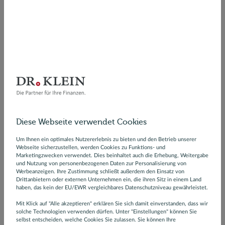
allerdings zusätzlich zu belegen: Ihr Versicherungsinstitut
schickt Ihnen zu diesem Zweck rechtzeitig eine aktuelle
Riester-Bescheinigung per Post zu. Sollte das nicht
automatisch passieren, können Sie die entsprechenden
Unterlagen natürlich auch selbst anfordern.
Beruflichen Umzug von den Steuern
absetzen
Diese Webseite verwendet Cookies
Mit Ihrem Hauskauf ist naturgemäß ein Umzug verbunden.
Am besten sammeln Sie alle Belege, die damit
Um Ihnen ein optimales Nutzererlebnis zu bieten und den Betrieb unserer
Webseite sicherzustellen, werden Cookies zu Funktions- und
zusammenhängen, denn die meisten Kosten und Gebühren
Marketingzwecken verwendet. Dies beinhaltet auch die Erhebung, Weitergabe
lassen sich von den Steuern absetzen. Wenn Sie aus
und Nutzung von personenbezogenen Daten zur Personalisierung von
Werbeanzeigen. Ihre Zustimmung schließt außerdem den Einsatz von
beruflichen Gründen den Wohnort wechseln, müssen Sie
Drittanbietern oder externen Unternehmen ein, die ihren Sitz in einem Land
die damit verbundenen Aufwände als Werbungskosten
haben, das kein der EU/EWR vergleichbares Datenschutzniveau gewährleistet.
angeben. Voraussetzung dafür ist, dass einer der folgenden
Mit Klick auf "Alle akzeptieren" erklären Sie sich damit einverstanden, dass wir
Fälle zutrifft:
solche Technologien verwenden dürfen. Unter "Einstellungen" können Sie
selbst entscheiden, welche Cookies Sie zulassen. Sie können Ihre