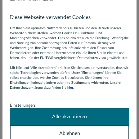
dazu notwendig:
Diese Webseite verwendet Cookies
Baufinanzierung bei der Hausbank
Um Ihnen ein optimales Nutzererlebnis zu bieten und den Betrieb unserer
120.000 €
Webseite sicherzustellen, werden Cookies zu Funktions- und
Marketingzwecken verwendet. Dies beinhaltet auch die Erhebung, Weitergabe
und Nutzung von personenbezogenen Daten zur Personalisierung von
1
Werbeanzeigen. Ihre Zustimmung schließt außerdem den Einsatz von
Drittanbietern oder externen Unternehmen ein, die ihren Sitz in einem Land
haben, das kein der EU/EWR vergleichbares Datenschutzniveau gewährleistet.
Baufinanzierung bei einer zweiten Bank
Mit Klick auf "Alle akzeptieren" erklären Sie sich damit einverstanden, dass wir
solche Technologien verwenden dürfen. Unter "Einstellungen" können Sie
60.000 €
selbst entscheiden, welche Cookies Sie zulassen. Sie können Ihre
Einstellungen jederzeit ändern oder Ihre Zustimmung widerrufen. Unsere
Datenschutzerklärung dazu finden Sie
hier
.
2
Bauspardarlehen
Einstellungen
Alle akzeptieren
45.000 €
3
Ablehnen