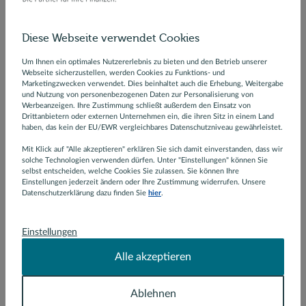
120.000 € / Wohneinheit
Diese Webseite verwendet Cookies
Sondertilgung während der ersten
Um Ihnen ein optimales Nutzererlebnis zu bieten und den Betrieb unserer
Webseite sicherzustellen, werden Cookies zu Funktions- und
Zinsbindung jederzeit und ohne Vorfälligkeitsentschädigung
Marketingzwecken verwendet. Dies beinhaltet auch die Erhebung, Weitergabe
möglich
und Nutzung von personenbezogenen Daten zur Personalisierung von
Werbeanzeigen. Ihre Zustimmung schließt außerdem den Einsatz von
Drittanbietern oder externen Unternehmen ein, die ihren Sitz in einem Land
1-5 Jahre
haben, das kein der EU/EWR vergleichbares Datenschutzniveau gewährleistet.
Tabelle: KfW-Förderprogramme im Überblick, Kreditvarianten
Mit Klick auf "Alle akzeptieren" erklären Sie sich damit einverstanden, dass wir
solche Technologien verwenden dürfen. Unter "Einstellungen" können Sie
selbst entscheiden, welche Cookies Sie zulassen. Sie können Ihre
Die Kredite der KfW-Förderung sind meist günstiger als
Einstellungen jederzeit ändern oder Ihre Zustimmung widerrufen. Unsere
eine herkömmliche Baufinanzierung. Mit den zinsgünstigen
Datenschutzerklärung dazu finden Sie
hier
.
Darlehen möchte die Bundesregierung Anreize für
beispielsweise eine besonders nachhaltige Bauweise oder
Einstellungen
altersgerechte Umbaumaßnahmen schaffen.
Alle akzeptieren
Video - KfW-Förderung 2026: Was
Ablehnen