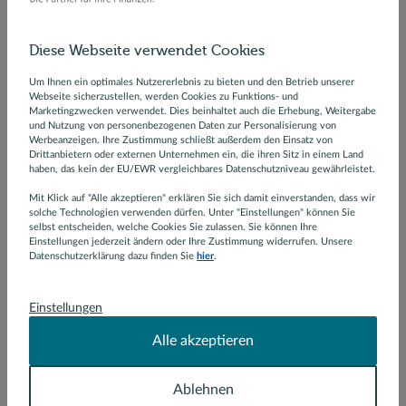
Diese Webseite verwendet Cookies
Um Ihnen ein optimales Nutzererlebnis zu bieten und den Betrieb unserer
Grafik: Kreditarten im Überblick
Webseite sicherzustellen, werden Cookies zu Funktions- und
Marketingzwecken verwendet. Dies beinhaltet auch die Erhebung, Weitergabe
und Nutzung von personenbezogenen Daten zur Personalisierung von
Werbeanzeigen. Ihre Zustimmung schließt außerdem den Einsatz von
Wie hoch fallen die Zinsen aus?
Drittanbietern oder externen Unternehmen ein, die ihren Sitz in einem Land
haben, das kein der EU/EWR vergleichbares Datenschutzniveau gewährleistet.
Wie hoch die Zinsen für Ihr Darlehen ausfallen, hängt von
Mit Klick auf "Alle akzeptieren" erklären Sie sich damit einverstanden, dass wir
solche Technologien verwenden dürfen. Unter "Einstellungen" können Sie
dem aktuellen
Niveau der Bauzinsen
ab. Daneben
selbst entscheiden, welche Cookies Sie zulassen. Sie können Ihre
beeinflussen individuelle Faktoren wie
Kreditwürdigkeit
,
Einstellungen jederzeit ändern oder Ihre Zustimmung widerrufen. Unsere
Datenschutzerklärung dazu finden Sie
hier
.
Tilgungszeitraum und Höhe der Darlehenssumme den
Zinssatz. Da die Konditionen von Darlehensnehmer zu
Darlehensnehmer unterschiedlich sind, erhält nicht jeder
Einstellungen
bei derselben Bank – trotz gleicher Darlehenssumme und
Alle akzeptieren
gleichem Abschlusszeitpunkt – den gleichen Zinssatz.
Je höher die Bank das Risiko einschätzt, das verliehene
Ablehnen