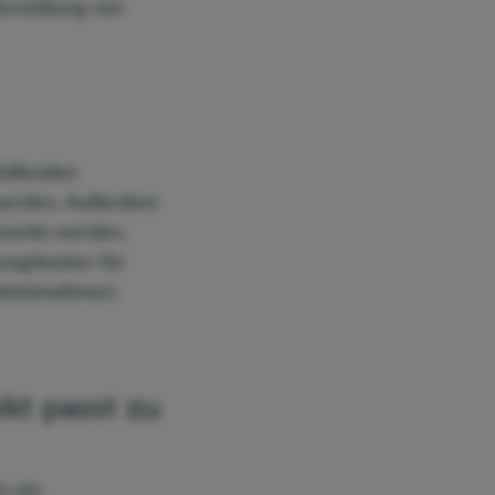
ermittlung von
fallenden
 werden. Außerdem
esenkt werden.
ungskosten für
ieteinnahmen.
kt passt zu
n ein