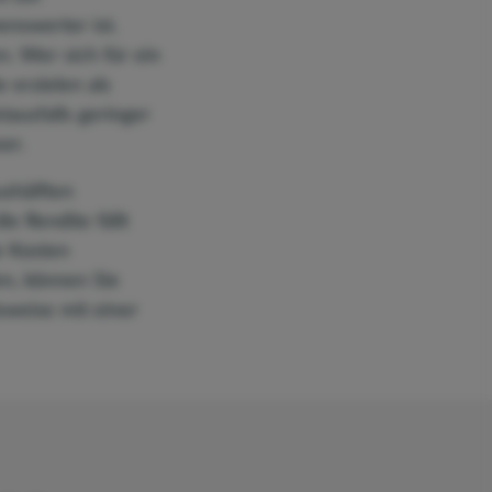
nswerter ist.
n. Wer sich für ein
 erzielen als
ausfalls geringer
er.
shälften
e Rendite fällt
e Kosten
n, können Sie
sweise mit einer