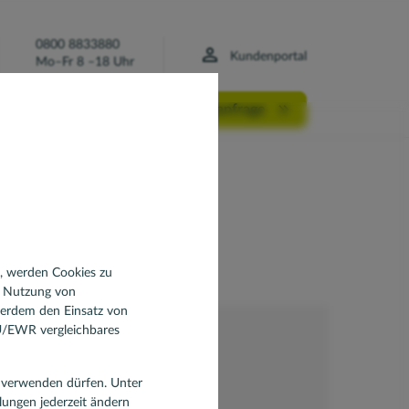
0800 8833880
Kundenportal
Mo–Fr 8 –18 Uhr
Finanzierungsanfrage
ekte
Mehrfamilienhaus
eobjekt
zeigen Ihnen, welche
n, werden Cookies zu
d Nutzung von
ßerdem den Einsatz von
EU/EWR vergleichbares
en verwenden dürfen. Unter
llungen jederzeit ändern