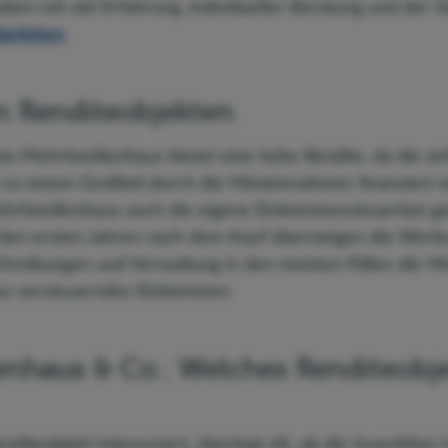
ben mit viel Erfahrung, individueller Beratung und der V
arlehen
.
on Renditeobjekten
 ein Mehrfamilienhaus bietet eine hohe Rendite, da die an
zu einem Großteil durch die Mieteinnahmen finanziert
hrfamilienhaus auch die eigene Einkommensteuerlast g
 den ersten Jahren nach dem Kauf übersteigen die Werb
chreibungen und Verwaltung in den meisten Fällen die M
 zu versteuerndes Einkommen.
enhaus & Co.: Welches Renditeobje
nditeobjekt interessiert, überlegt oft, ob die Investition i