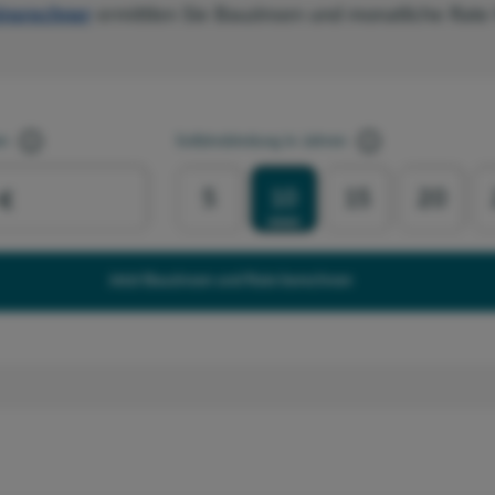
insrechner
ermittlen Sie Bauzinsen und monatliche Rate 
en
Sollzinsbindung in Jahren
5
10
15
20
Jetzt Bauzinsen und Rate berechnen