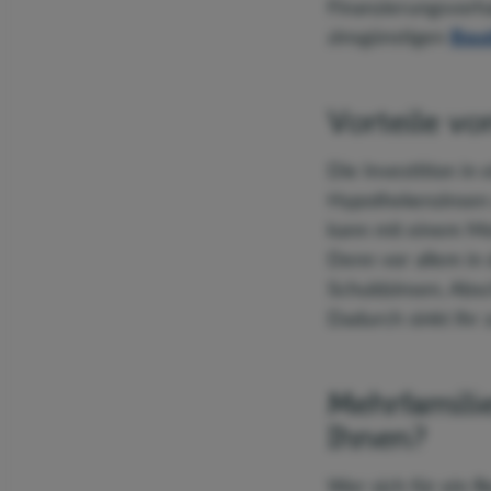
Finanzierungsvorha
zinsgünstigen
Baud
Vorteile v
Die Investition in
Hypothekenzinsen 
kann mit einem Me
Denn vor allem in
Schuldzinsen, Abs
Dadurch sinkt Ihr
Mehrfamili
Ihnen?
Wer sich für ein Re