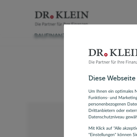
BAUFINANZIERUNG
VERSICHERUNG
Baufinanzierungsrechner
Versicherungscheck
Ratenkreditrechner
Sachversicherung
Autokredit
Aktuelle
Baufinanzierung
Ratg
Das Me
Ratgeber Immobilienfinanzierung
Krankenversicherung
Kredit umschulden
Vorsorge & Rente
Modernisieren
Anschlus
Diese Webseite
Umschuldung
Ratgeber Ratenkredit
Modernis
Warum eignet sich e
Forward-Darlehen
KfW-Dar
Um Ihnen ein optimales N
Funktions- und Marketin
Bausparvertrag, Bausparen
personenbezogenen Daten
Drittanbietern oder exte
Datenschutzniveau gewähr
Mit Klick auf "Alle akzep
"Einstellungen" können Si