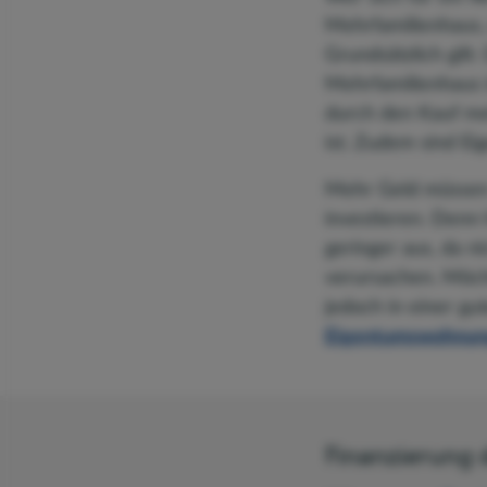
Mehrfamilienhaus,
Grundsätzlich gilt:
Mehrfamilienhaus 
durch den Kauf me
ist. Zudem sind Ei
Mehr Geld müssen 
investieren. Denn 
geringer aus, da n
verursachen. Möch
jedoch in einer gu
Eigentumswohnun
Finanzierung 