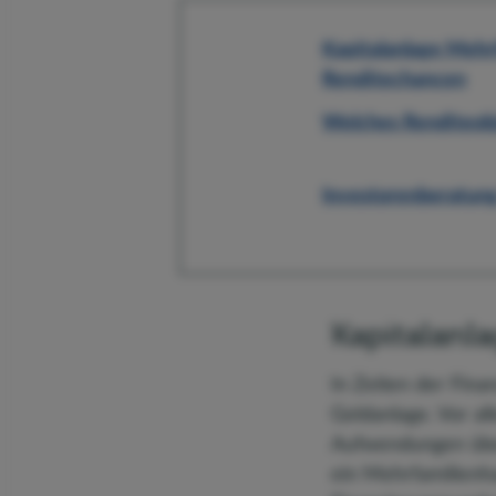
Kapitalanlage Mehr
Renditechancen
Welches Renditeobj
Investorenberatung 
Kapitalanl
In Zeiten der Fina
Geldanlage. Vor al
Aufwendungen über
ein Mehrfamilienha