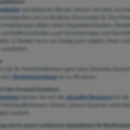
onditionen
eobjekte
spezialisierten Berater können auf viele versc
urückgreifen und so deutliche Zinsvorteile für Ihre Finan
 Anbieterpool zählen neben Hypothekenbanken, Direkt
- und Raiffeisenbanken auch Versicherungen und Geschä
kte zu Banken ist es uns häufig auch möglich, Ihnen exk
 anzubieten.
o
en Sie Ihr Mehrfamilienhaus ganz ohne Zinsrisiko finanzi
 eine
Zinsfestschreibung
bis zu 40 Jahren.
ich des Forward Darlehens
Darlehen
können Sie sich die
aktuellen Bauzinsen
für die
 Mehrfamilienhauses sichern. Unsere Experten unterstüt
gen Laufzeit.
ng durch unsere erfahrenen Spezialisten für Baufinanzi