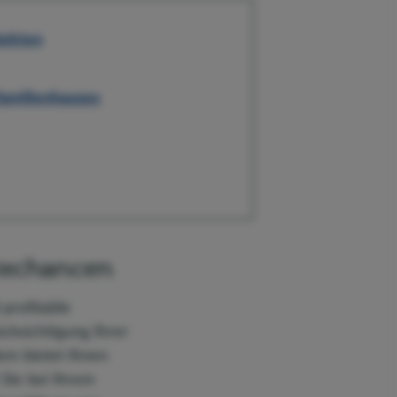
jekten
familienhauses
itechancen
 profitable
cksichtigung Ihrer
em bietet Ihnen
 Sie bei Ihrem