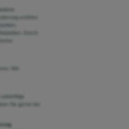
hiedene
zierung erzielen.
banken,
ftsbanken. Durch
lusive
eren. Wir
 zukünftige
zen Sie gerne bei
erung