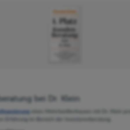
eratung bei Dr. Klein
finanzierung
eines Mehrfamilienhauses mit Dr. Klein pro
en Erfahrung im Bereich der Investorenberatung.