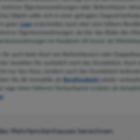
 mehrere Eigentumswohnungen oder Reihenhäuser lohne
 Das Objekt sollte sich in einer gefragten Gegend befinde
in guter
Lage
entscheidet, kann aber eine höhere Rendite
hrerer Eigentumswohnungen, da hier das Risiko des Miet
gentumswohnungen im Kaufpreis oft teurer als Mietshäus
Sie auch beim Kauf von Reihenhäusern oder Doppelhau
hier bezahlen Sie zusätzlich noch das Grundstück. Auch di
icht nur das Haus, sondern auch das Grundstück laufend
ten Sie die Immobilie als
Renditeobjekt
wieder verkaufe
te Lage einen höheren Verkaufspreis erzielen als beispiel
g
.
des Mehrfamilienhauses berechnen