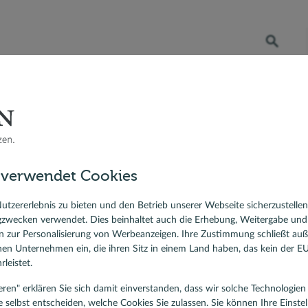
Öffnet die Suche
RATENKREDIT
BERATER VOR ORT
DR. KLEIN
 Bauzinsen
eber Immobilienfinanzierung
Immobilien als Renditeobjekt
Ratgeber Renditeobj
hrfamilienhaus als Rendit
sfinanzierung
 verwendet Cookies
ierungskredit
in Mehrfamilienhaus besonders als Renditeobjekt? Wir 
Vorteile eine Investition in ein Mehrfamilienhaus bietet.
lehen
utzererlebnis zu bieten und den Betrieb unserer Webseite sicherzustelle
gzwecken verwendet. Dies beinhaltet auch die Erhebung, Weitergabe un
 zur Personalisierung von Werbeanzeigen. Ihre Zustimmung schließt au
rnen Unternehmen ein, die ihren Sitz in einem Land haben, das kein der 
leistet.
tieren" erklären Sie sich damit einverstanden, dass wir solche Technologi
e selbst entscheiden, welche Cookies Sie zulassen. Sie können Ihre Einste