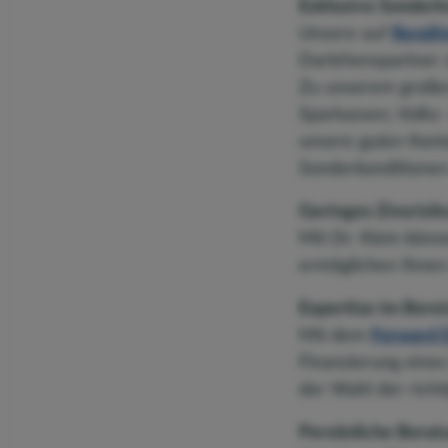
Exklusive Sonderk
Unsere auf
Rendit
Darlehenspartner z
Zu unserem großen
Sparkassen, Volks
unsere guten Konta
Sonderkonditionen
Geringes Zinsrisik
Mit Dr. Klein könn
ermöglichen Ihnen
Expertise im Bere
Mit dem
Forward 
Finanzierung eines
der Wahl der richti
Persönliche Beratu