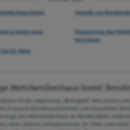
familienhaus bietet
Vorteile von Renditeob
ekt zu Ihnen passt
Finanzierung des Mehr
berechnen
bei Dr. Klein
age Mehrfamilienhaus bietet Rend
nzkrisen ist das sogenannte „Betongold“ eine sichere und
lem in puncto Einnahmensicherheit und steuerlicher Berü
zeugt das Mehrfamilienhaus als Renditeobjekt. Außerd
us einen sicheren Inflationsschutz. Dr. Klein unterstützt