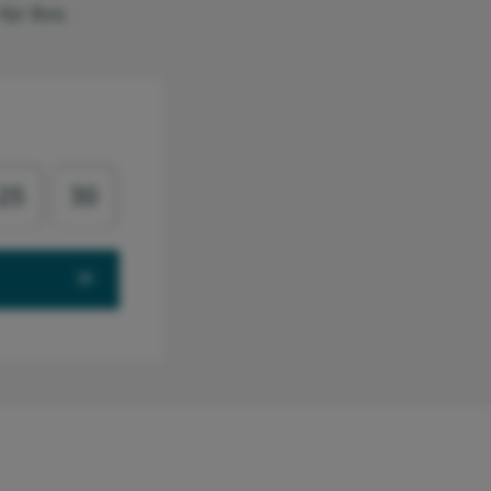
für Ihre
25
30