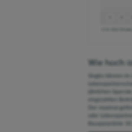
© Dr. Klein Privat
Wie hoch i
Singles können im 
Lebenspartnerscha
jährlichen Sparrat
eingezahlten Beiträ
Der maximal geförd
oder Lebenspartne
Bausparprämie 10 