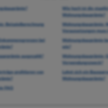
ngsbauprämie?
Wie hoch ist die staatli
Wohnungsbauprämie?
: Beispielberechnung
Wohnungsbauprämie: 
Voraussetzungen muss i
 Einkommensgrenzen bei
Wohnungsbauprämie be
rämie?
wie?
parprämie ausgezahlt?
Wohnungsbauprämie: Gi
Verwendungszweck?
rträge profitieren von
Lohnt sich ein Bauspar
rämie?
Wohnungsbauprämie?
ie FAQ