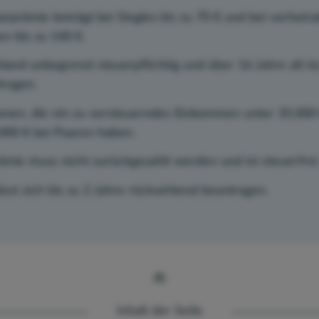
rämie beträgt bei Singles bis zu 70 € und bei verheir
n bis zu 140 €.
land unbegrenzt steuerpflichtig und über 16 Jahre alt ist
ragen.
onen, die ein zu versteuerndes Einkommen unter 35.000 
000 € bei Paaren haben.
ie muss nicht zurückgezahlt werden und ist steuerfrei
sst sich bis zu 2 Jahre rückwirkend beantragen.
Inhalt der Seite