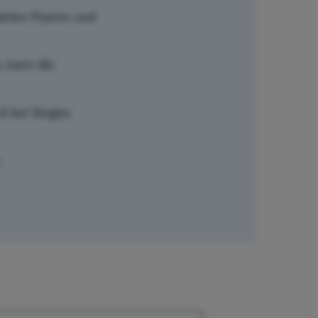
ateten Paaren und
, kann die
€ bei Singles
.