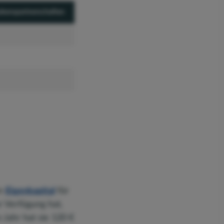
Lebenspartnerschaften
um
Eigenkapital
für
r Verfügung hat,
 Jahr hat sie 120 €