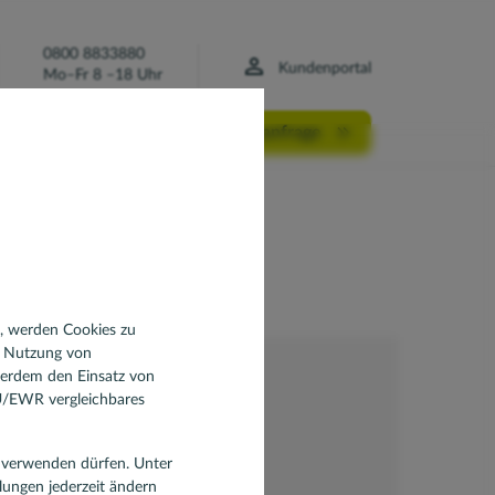
0800 8833880
Kundenportal
Mo–Fr 8 –18 Uhr
Finanzierungsanfrage
ämie
staatliche
n, werden Cookies zu
d Nutzung von
ßerdem den Einsatz von
EU/EWR vergleichbares
en verwenden dürfen. Unter
llungen jederzeit ändern