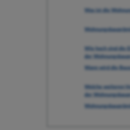
Was ist die Wohnu
Wohnungsbauprämie
Wie hoch sind die
der Wohnungsbaup
Wann wird die Baus
Welche weiteren Ve
der Wohnungsbaup
Wohnungsbaupräm