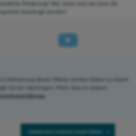
 staatliche Förderung? Wo, wann und wie kann die
prämie beantragt werden?
ch Aktivierung dieses Videos werden Daten zu einem
gle Server übertragen. Mehr dazu in unserer
enschutzerklärung
.
MARKETING-COOKIES AKZEPTIEREN