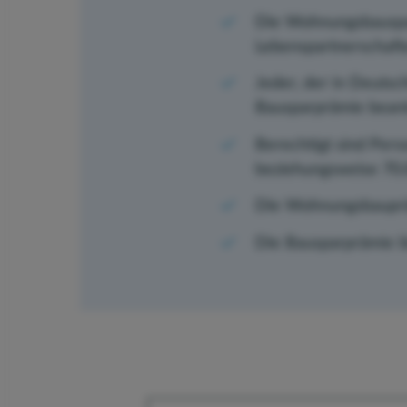
Die Wohnungsbausparp
Lebenspartnerschafte
Jeder, der in Deutsch
Bausparprämie beant
Berechtigt sind Pers
beziehungsweise 70.
Die Wohnungsbaupräm
Die Bausparprämie lä