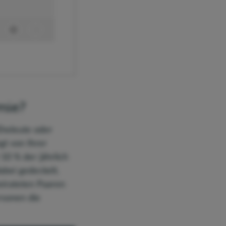
mie?
Eheleute oder
gt von Ihrer
 10 % der jährlich
abei gedeckelt.
eirateten Paaren
rsonen die