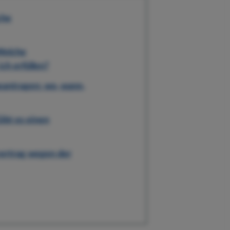
che
Welche
ch erfüllen?
antragen: wo, wann,
bt es einen
vertrag wegen der