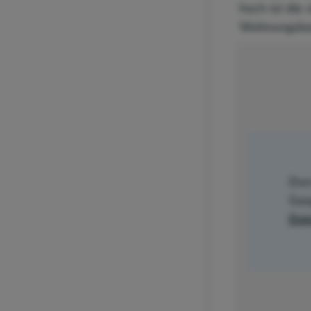
hoch ist die
Wohnungsbau
Dur
Goo
Dat