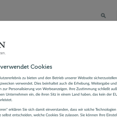
Öffnet die Suche
RATENKREDIT
BERATER VOR ORT
DR. KLEIN
 Bauzinsen
finanzierung
Bausparvertrag, Bausparen
Ratgeber Bausparen
Wohnungsbaupr
auprämie 2025: Jetzt die 
sfinanzierung
Förderung sichern
 verwendet Cookies
ierungskredit
lehen
utzererlebnis zu bieten und den Betrieb unserer Webseite sicherzustelle
gzwecken verwendet. Dies beinhaltet auch die Erhebung, Weitergabe un
 zur Personalisierung von Werbeanzeigen. Ihre Zustimmung schließt au
rnen Unternehmen ein, die ihren Sitz in einem Land haben, das kein der 
leistet.
tieren" erklären Sie sich damit einverstanden, dass wir solche Technologi
e selbst entscheiden, welche Cookies Sie zulassen. Sie können Ihre Einste