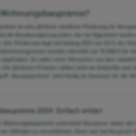
e Wohnungsbauprämie?
mie ist eine jährliche staatliche Förderung für Bauspa
zt die Bundesregierung jeden, der ein Eigenheim kaufen
 Der Fördersatz liegt seit Anfang 2021 bei 10 % der för
nkommensgrenzen wurden ebenfalls auf 35.000 € für Si
e angehoben. So sollen mehr Menschen von dem staatli
. Die jährlichen Prämien zählen nicht als Einkünfte und s
egriff „Bausparprämie“ wird häufig als Synonym für die
auprämie 2024: Einfach erklärt
he Wohnungsbauprämie unterstützt Bausparer dabei, den
vier Wänden zu verwirklichen. Doch wer hat Anspruch 