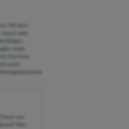
rer. Mit dem
, bauen oder
derfähigen
ngles sowie
chen Zuschuss
ind somit
 Wohnungsbauprämie
 Traum von
darauf? Wie