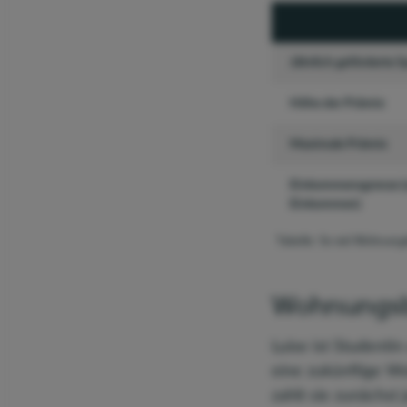
Jährlich geförderte S
Höhe der Prämie
Maximale Prämie
Einkommensgrenze (z
Einkommen)
Tabelle: So viel Wohnung
Wohnungsb
Luise ist Student
eine zukünftige Wo
zahlt sie zunächst