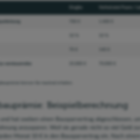
Singles
Verheiratet Paare / 
parleistung
700 €
1.400 €
10 %
10 %
70 €
140 €
u versteuerndes
35.000 €
70.000 €
sbauprämie können Sie maximal erhalten.
auprämie: Beispielberechnung
in und hat soeben einen Bausparvertrag abgeschlossen, 
hnung anzusparen. Weil sie gerade nicht so viel Geld zu
 jeden Monat 10 € in den Bausparvertrag ein. Nach einem