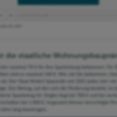
kunden AG, 2023
st die staatliche Wohnungsbauprä
Jahr maximal 70 € für ihre Sparleistung bekommen. Für 
ften sind es maximal 140 €. Wie viel Sie bekommen, hän
e ab. Der Staat fördert Sparende seit 2021 jedes Jahr mit
ge. Der Betrag, auf den sich die Förderung bezieht, ist d
erte Sparbetrag für Singles liegt bei 700 € und bei verh
rschaften bei 1.400 €. Insgesamt können berechtigte Pe
Jahre lang beantragen.