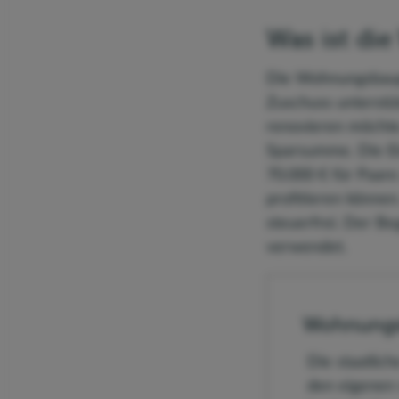
Was ist di
Die Wohnungsbauprä
Zuschuss unterstüt
renovieren möchte.
Sparsumme. Die Ei
70.000 € für Paar
profitieren können
steuerfrei. Der B
verwendet.
Wohnungsb
Die staatlic
den eigenen 