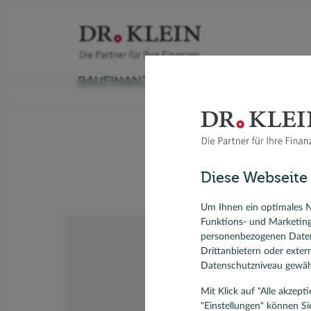
BAUFINANZIERUNG
VERSICHERUNG
Baufinanzierungsrechner
Versicherungscheck
Ratenkreditrechner
Sachversicherung
Autokredit
Aktuelle
Bau
Wohnungsb
Ratgeber Immobilienfinanzierung
Krankenversicherung
Kredit umschulden
Vorsorge & Rente
Modernisieren
Anschlus
Diese Webseite
Umschuldung
Ratgeber Ratenkredit
Modernis
Forward-Darlehen
KfW-Dar
Um Ihnen ein optimales N
Funktions- und Marketin
Bausparvertrag, Bausparen
personenbezogenen Daten
Drittanbietern oder exte
Datenschutzniveau gewähr
Mit Klick auf "Alle akzep
"Einstellungen" können Si