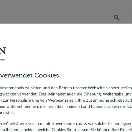
Öffnet die Suche
RATENKREDIT
BERATER VOR ORT
DR. KLEIN
 Bauzinsen
Baufinanzierung
Ratgeber Immobilienfinanzierung
udeenergiegesetz (GEG) 
sfinanzierung
zungsgesetz seit 2024 in K
 verwendet Cookies
ierungskredit
lehen
utzererlebnis zu bieten und den Betrieb unserer Webseite sicherzustelle
gzwecken verwendet. Dies beinhaltet auch die Erhebung, Weitergabe un
 zur Personalisierung von Werbeanzeigen. Ihre Zustimmung schließt au
rnen Unternehmen ein, die ihren Sitz in einem Land haben, das kein der 
leistet.
tieren" erklären Sie sich damit einverstanden, dass wir solche Technologi
e selbst entscheiden, welche Cookies Sie zulassen. Sie können Ihre Einste