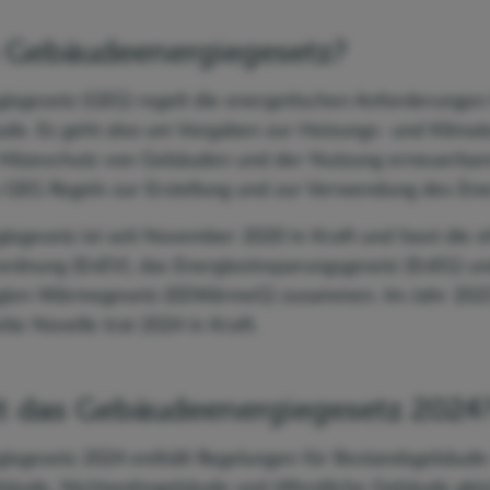
s Gebäudeenergiegesetz?
egesetz (GEG) regelt die energetischen Anforderungen 
ude. Es geht also um Vorgaben zur Heizungs- und Klimate
tzeschutz von Gebäuden und der Nutzung erneuerbare
 GEG Regeln zur Erstellung und zur Verwendung des Ene
egesetz ist seit November 2020 in Kraft und fasst die 
ordnung (EnEV), das Energieeinsparungsgesetz (EnEG) un
gien-Wärmegesetz (EEWärmeG) zusammen. Im Jahr 2023
te Novelle trat 2024 in Kraft.
lt das Gebäudeenergiegesetz 2024
egesetz 2024 enthält Regelungen für Bestandsgebäude
ebäude, Nichtwohngebäude und öffentliche Gebäude gle