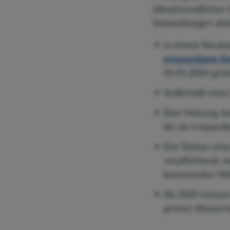
klimafreundlichen
Entwicklungen sind
In einem Neubau
erneuerbarer E
01.01.2024 gest
Außerhalb eines
Eine Heizung, b
bis sie irreparabe
Der Einbau eine
verpflichtend, 
kommunalen Wär
Ab 2029 müssen
grünen Wasserst