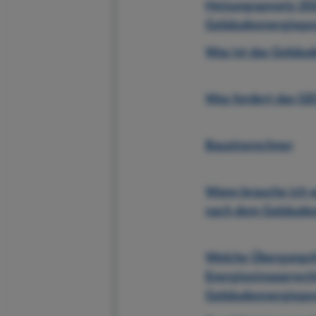
Heizungsgesetz 202
Gebäudeenergiege
Was ist das Gebäu
Was fordert das G
Bauzinsrechner
Wann brauche ich 
nach dem Gebäudee
Welche Übergangsf
Energieeinsparrecht
Gebäudeenergieges