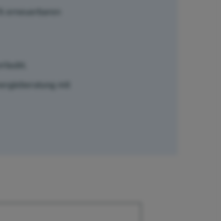
 % erneuerbaren
rlaubt.
nergieberatung mit