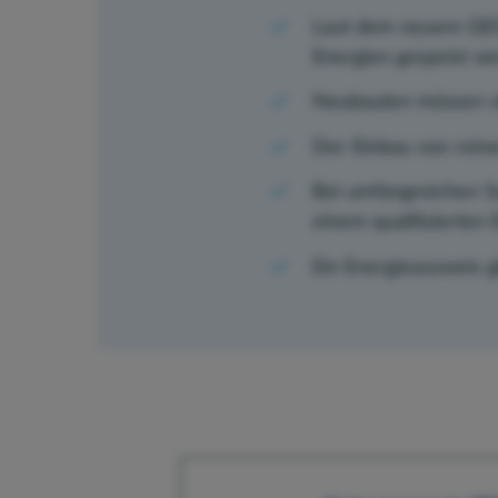
Laut dem neuem GEG 
Energien gespeist w
Neubauten müssen sic
Der Einbau von reine
Bei umfangreichen Sa
einem qualifizierten 
Ein Energieausweis gi