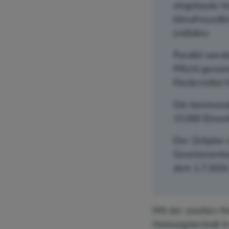
eingebaute fo
klimafreundli
entfallen
Parallel werd
Pflicht genom
Fördermittel 
Die kommunal
15.000 Einwo
Der Zeitplan 
Gesetzesentwu
dem 1.7.2026 
Mit der zweiten N
Heizungstechnik i