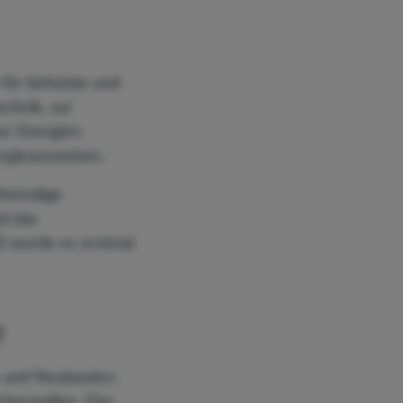
für beheizte und
chnik, zur
r Energien.
rgieausweises.
ehemalige
d das
 wurde es erstmal
?
 und Neubauten.
ichermaßen. Das