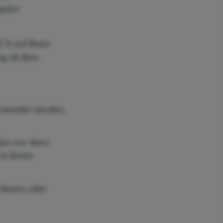
gsten
 % auf Basis
rag ab dem
erwendet werden,
ien nur dann
 in ihrem
blauen oder