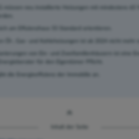
müssen neu installierte Heizungen mit mindestens 65
erden.
h am Effizienzhaus 55 Standard orientieren.
n Öl-, Gas- und Kohleheizungen ist ab 2024 nicht mehr e
nierungen von Ein- und Zweifamilienhäusern ist eine E
Energieberater für den Eigentümer Pflicht.
bt die Energieeffizienz der Immobilie an.
Inhalt der Seite