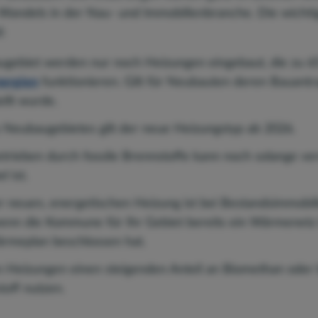
 Wandels in der Nau- und Immobilienbranche. Die wichti
:
gebiet werden nur noch Heizungen eingebaut, die zu 65
nergien
funktionieren. Gilt für Neubauten deren Bauant
ellt wurde.
 Neubaugebietes gilt der neue Heizungstyp ab 2026.
etrieben durch fossile Brennstoffe kann noch solange v
l ist.
r neuen, energetischen Heizung ist bei Bestandsimmobil
wenn die Kommune für Ihr Gebiet bereits ein Wärmenetz
meplan beschlossen hat.
 Heizungen einen steigenden Anteil an Biomethan oder 
off nutzen.