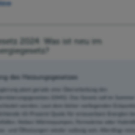
Kürze
setz 2024: Was ist neu im
rgiegesetz?
ung des Heizungsgesetzes
gierung plant gerade eine Überarbeitung des
nisierungsgesetzes (GMG). Das Gesetz soll im Sommer
schiedet werden. Laut dem bisher vorliegenden Eckpunk
flichtende 65-Prozent-Quote für erneuerbare Energien b
tfallen. Neben Wärmepumpen, Fernwärme oder Hybrid
as- und Ölheizungen wieder zulässig sein. Allerdings mü