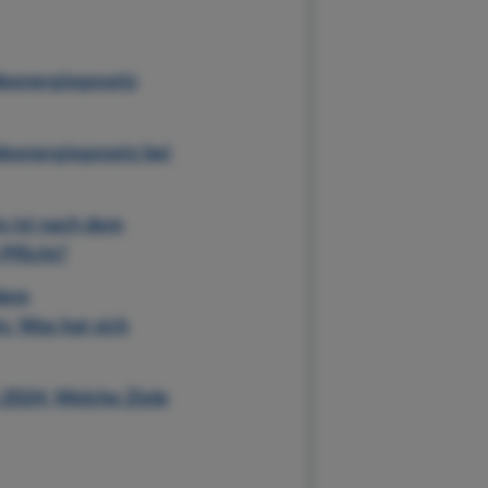
deenergiegesetz
deenergiegesetz bei
s ist nach dem
Pflicht?
dem
: Was hat sich
2024: Welche Ziele