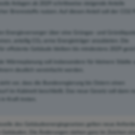
ssile Anlagen ab 2029 schrittweise steigende Anteile
cher Brennstoffe nutzen. Auf diesen Anteil soll der CO2 P
en Energieversorger über eine Grüngas- und Grünölquote
men, anteilig CO₂-arme Energieträger anzubieten. Die
für effiziente Gebäude bleiben bis mindestens 2029 gesic
e Wärmeplanung soll insbesondere für kleinere Städte 
hnern deutlich vereinfacht werden.
sieht vor, dass die Bundesregierung bis Ostern einen
rf im Kabinett beschließt. Das neue Gesetz soll dann n
in Kraft treten.
ovelle des Gebäudeenergiegesetzes gelten neue Anforde
n Gebäuden. Die Änderungen stehen ganz im Zeichen ei