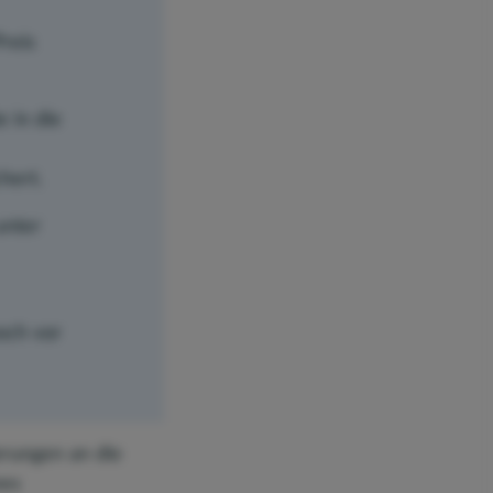
reis
 in die
hert.
unter
och vor
rungen an die
nes