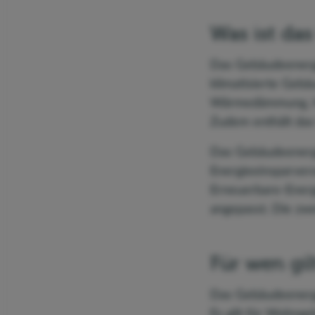
Was ist da
Das Gebäudeenergi
klimatisierte Gebä
Wärmedämmung, Hi
Zudem enthält das
Das Gebäudeenergi
Energieeinsparver
Erneuerbare-Ener
angepasst. Die zwei
Für wen gi
Das Gebäudeenergi
Es gilt für Wohng