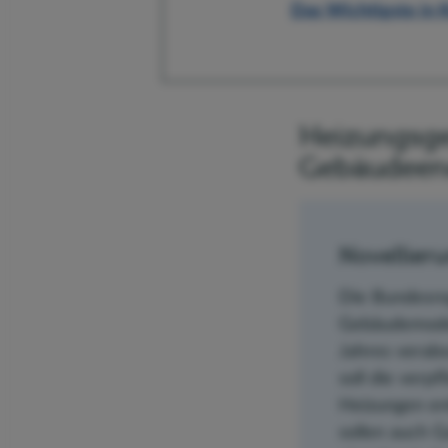
Das Wichtigste in 
Heizungsge
Gebäudeene
Novellier
Die Bundesre
Gebäudemoder
Jahres verab
soll die verp
Heizungen en
sollen auch G