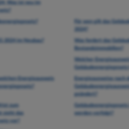
4: Was ist neu im
setz?
deenergiegesetz?
Für wen gilt das Gebäu
2024?
EG 2024 im Neubau?
Was fordert das Gebäu
Bestandsimmobilien?
Welcher Energieauswei
Gebäudeenergiegesetz 
welchen Energieausweis
Energieausweise nach 
nergiegesetz?
Gebäudeenergieausweis
geändert?
rist zum
Gebäudeenergiegesetz 
 sieht das
werden verfolgt?
etz vor?