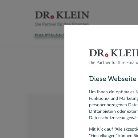
BAUFINANZIERUNG
VERSICHERUNG
Baufinanzierungsrechner
Versicherungscheck
Ratenkreditrechner
Sachversicherung
Autokredit
Aktuelle
Gebä
Ratgeber Immobilienfinanzierung
Krankenversicherung
Kredit umschulden
Vorsorge & Rente
Modernisieren
Anschlus
Hei
Diese Webseite
Umschuldung
Ratgeber Ratenkredit
Modernis
Forward-Darlehen
KfW-Dar
Um Ihnen ein optimales N
Funktions- und Marketin
Bausparvertrag, Bausparen
personenbezogenen Daten
Drittanbietern oder exte
Datenschutzniveau gewähr
Mit Klick auf "Alle akzep
"Einstellungen" können Si