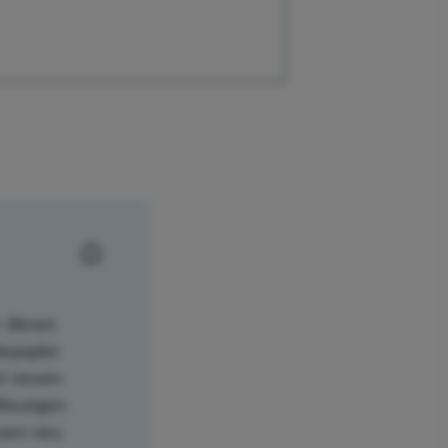
 dieses
tepapier
ei neuen
lösungen
ssen neu