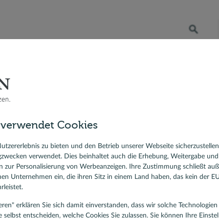
Öffnet die Suche
RATENKREDIT
BERATER VOR ORT
DR. KLEIN
 Bauzinsen
nanzierung
FAQs zur Baufinanzierung allgemein
Wie lange dauert eine Baufinanz
sfinanzierung
ne Baufinanzierung?
 verwendet Cookies
ierungskredit
lehen
utzererlebnis zu bieten und den Betrieb unserer Webseite sicherzustelle
 zur vollständigen
Tilgung
der Kreditsumme 15 bis
gzwecken verwendet. Dies beinhaltet auch die Erhebung, Weitergabe un
spanne. Wie lange Ihre Baufinanzierung konkret
 zur Personalisierung von Werbeanzeigen. Ihre Zustimmung schließt au
rnen Unternehmen ein, die ihren Sitz in einem Land haben, das kein der 
leistet.
tieren" erklären Sie sich damit einverstanden, dass wir solche Technologi
ns
e selbst entscheiden, welche Cookies Sie zulassen. Sie können Ihre Einste