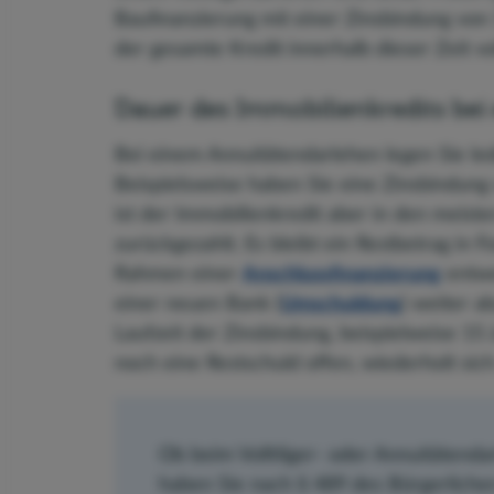
Baufinanzierung mit einer Zinsbindung von 
der gesamte Kredit innerhalb dieser Zeit vol
Dauer des Immobilienkredits be
Bei einem Annuitätendarlehen legen Sie ledi
Beispielsweise haben Sie eine Zinsbindung
ist der Immobilienkredit aber in den meiste
zurückgezahlt. Es bleibt ein Restbetrag in 
Rahmen einer
Anschlussfinanzierung
entwe
einer neuen Bank (
Umschuldung
) weiter a
Laufzeit der Zinsbindung, beispielweise 15
noch eine Restschuld offen, wiederholt sich
Ob beim Volltilger- oder Annuitätenda
haben Sie nach § 489 des Bürgerliche