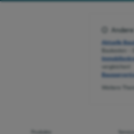
Andere 
Aktuelle Bau
Baukosten – 
Immobilienkr
vergleichen!
Bausparvertr
Weitere Them
Produkte
Servic