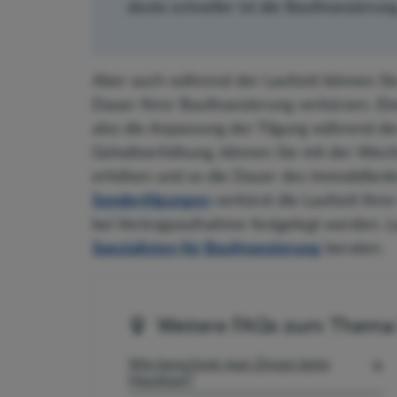
desto schneller ist die Baufinanzierun
Aber auch während der Laufzeit können Sie
Dauer Ihrer Baufinanzierung verkürzen. Ein
also die Anpassung der Tilgung während der
Gehaltserhöhung, können Sie mit der Wechs
erhöhen und so die Dauer des Immobilienkr
Sondertilgungen
verkürzt die Laufzeit Ihr
bei Vertragsaufnahme festgelegt werden. L
Spezialisten für Baufinanzierung
beraten.
Weitere FAQs zum Thema 
Wie berechnet man Zinsen beim
Hauskauf?