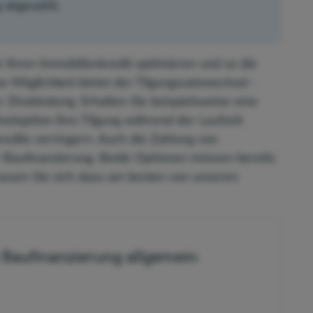
g abgezahlt.
 Ihren Immobilienkredit optimieren und so die
e Möglichkeit bietet der Tilgungssatzwechsel -
 Zinsbindung. Erhalten Sie beispielsweise eine
eloption Ihre Tilgung während der Laufzeit
edits verringern. Auch die Zahlung von
er Baufinanzierung. Beide Optionen müssen bereits
assen Sie sich dazu am besten von unseren
Baufinanzierung allgemein