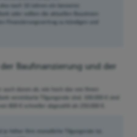
 also nach 10 Jahren ein besseres
ank oder sollten die aktuellen Bauzinsen
den Finanzierungsvertrag zu kündigen und
e der Baufinanzierung und der
r auch davon ab, wie hoch das von Ihnen
k vereinbarte Tilgungsrate sind. 100.000 € sind
on 800 € schneller abgezahlt als 250.000 €.
je höher Ihre monatliche Tilgungsrate ist,