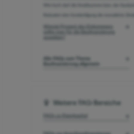
Wie hoch darf die Kreditsumme bzw. der Kaufpreis b
Reduziert eine Sondertilgung die monatliche Zins
Wieviel Prozent des Einkommens
sollte man für die Baufinanzierung
ausgeben?
Alle FAQs zum Thema
Baufinanzierung allgemein
Weitere FAQ-Bereiche
FAQs zu Eigenkapital
FAQs zur Anschlussfinanzierung