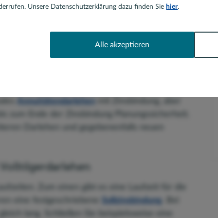
errufen. Unsere Datenschutzerklärung dazu finden Sie
hier
.
der Baufinanzierung
Alle akzeptieren
aufinanzierung Sie abgeschlossen haben. Wenn es
ntes
Volltilgerdarlehen
handelt, dann ist die
m Kreditvertrag ganz genau festgelegt. Handelt es
males
Annuitätendarlehen
mit Zinsbindung, aber
 bis zum Ende der Zinsbindung Planungssicherheit.
teren Darlehen und gegebenenfalls neuen
Volltilgerdarlehen
ufzeiten. Zum einen gibt es eine Laufzeit für die
ren eine festgeschriebene
Sollzinsbindung
. Bei
gleich lang. Schließen Sie beispielsweise eine