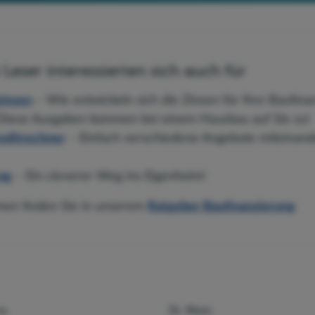
Leser interessierten sich auch für
zinsen
– Wie entwickeln sich die Zinsen für Ihre Baufina
Diese Ausgaben kommen bei einem Hausbau auf Sie zu!
editrechner
– Einfach verschiedene Angebote miteinand
ag
– Ein cleverer Weg ins Eigenheim!
en finden Sie in unserem
Ratgeber Baufinanzierung
es
Dr. Klein