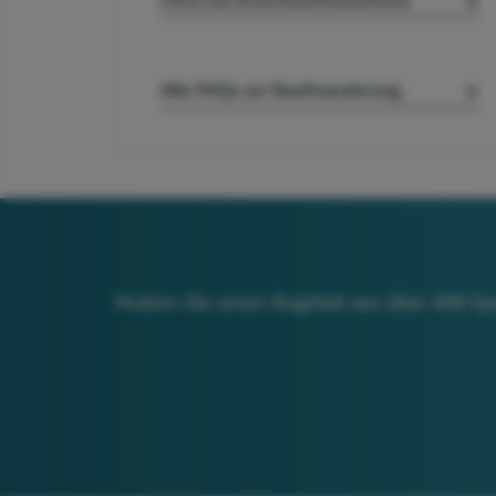
Alle FAQs zur Baufinanzierung
Nutzen Sie unser Angebot aus über 600 Spez