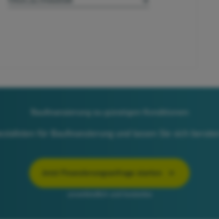
Baufinanzierung zu günstigen Konditionen
ialisten für Baufinanzierung und lassen Sie sich berate
Jetzt Finanzierungsanfrage starten
unverbindlich und kostenlos