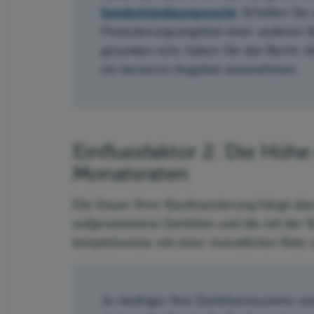
Sonderkündigungsrecht
. Erhalten Sie
Finanzierungsangebot einer anderen B
gesunken sein, haben Sie das Recht, 
ein besseres Angebot anzunehmen.
Einflussfaktor 2: Die Höh
Monatsraten
Die Dauer Ihrer Baufinanzierung hängt abe
aufgenommene Darlehen und die mit der Ban
beispielsweise mit einer monatlichen Rate v
Je niedriger Ihre Darlehenssumme und 