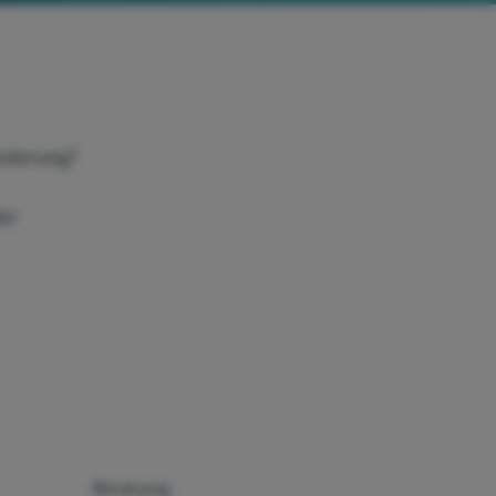
nzierung?
er
Beratung