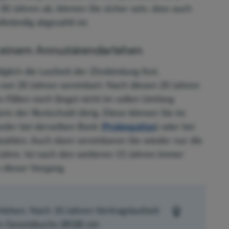
30 Jahren ab, können Sie sicher sein, dass auch
lständig abgezahlt ist.
i einem Annuitätendarlehen
glich die Laufzeit der Zinsbindung fest.
 von 20 Jahren vereinbart. Nach diesen 20 Jahren
n Fällen noch längst nicht im vollen Umfang
Form der Restschuld übrig. Diese können Sie im
der bei derselben Bank (
Prolongation
) oder bei
bzahlen. Auch dann vereinbaren Sie wieder nur die
 Jahre. Ist nach den weiteren 15 Jahren immer
 dieser Vorgang.
rlehen: Nach 10 Jahren Vertragslaufzeit
n Gesetzbuchs (BGB) ein