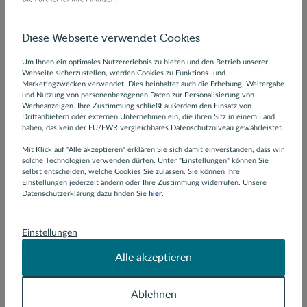
Krankenzusatzversicherung
erweitern.
Diese Webseite verwendet Cookies
Was passiert bei Unterschreitung der
Um Ihnen ein optimales Nutzererlebnis zu bieten und den Betrieb unserer
Webseite sicherzustellen, werden Cookies zu Funktions- und
Pflichtversicherungsgrenze?
Marketingzwecken verwendet. Dies beinhaltet auch die Erhebung, Weitergabe
und Nutzung von personenbezogenen Daten zur Personalisierung von
Werbeanzeigen. Ihre Zustimmung schließt außerdem den Einsatz von
Wenn Sie privat versichert sind und Ihr Gehalt unter die
Drittanbietern oder externen Unternehmen ein, die ihren Sitz in einem Land
haben, das kein der EU/EWR vergleichbares Datenschutzniveau gewährleistet.
Pflichtversicherungsgrenze fällt – zum Beispiel, wenn Sie
Ihren Arbeitgeber wechseln oder von einer Vollzeit- auf
Mit Klick auf "Alle akzeptieren" erklären Sie sich damit einverstanden, dass wir
solche Technologien verwenden dürfen. Unter "Einstellungen" können Sie
eine Teilzeitbeschäftigung umsteigen – gilt für Sie die
selbst entscheiden, welche Cookies Sie zulassen. Sie können Ihre
Pflichtversicherung. Sie müssen dann zurück in
Einstellungen jederzeit ändern oder Ihre Zustimmung widerrufen. Unsere
Datenschutzerklärung dazu finden Sie
hier
.
die gesetzliche Krankenversicherung wechseln.
Es gibt
jedoch eine Ausnahme von dieser Regel: Wenn Sie älter als
55 Jahre sind, ist eine Rückkehr in die gesetzliche
Einstellungen
Krankenversicherung nicht automatisch vorgesehen.
Alle akzeptieren
Sollte Ihr Einkommen nur deshalb unter die
Jahresarbeitsentgeltgrenze fallen, weil diese Grenze erhöht
Ablehnen
wurde, können Sie nach Paragraf 8 des Sozialgesetzbuches