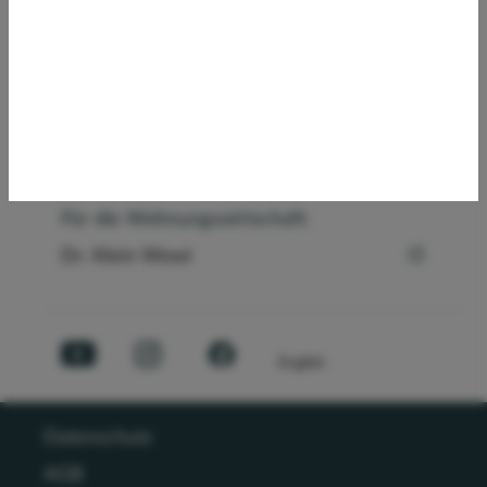
Beratung
0800 8833880
Kostenlos innerhalb Deutschlands
Kontakt
Für die Wohnungswirtschaft:
Dr. Klein Wowi
English
Datenschutz
AGB