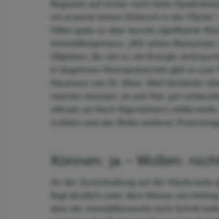
Regionen auf immer noch hohe Quadratmete
ich erwarte keinen Einbruch in der Fläche“,
Fällen gebe es aber bereits signifikante Rü
Immobilienpreisen: „Wir sehen Rücksetzer 
Objekten, die viel zu viel Energie verbra
in begehrten Metropolvierteln gibt es zum 
Neumann von Dr. Klein. Weil Verkäufer üb
machen müssten, ist sein Rat: gut vorberei
oftmals sei Noch-Eigentümern mittlerweile
erzielen und das Risiko weiterer Preisrück
Können: ja – Wollen: nic
An der Zurückhaltung auf der Käuferseite gi
liegt deutlich unter dem Niveau von Anfang
dass der Immobilienmarkt nicht Schritt halt