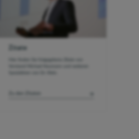
Zitate
Hier finden Sie freigegebene Zitate von
Vorstand Michael Neumann und weiteren
Spezialisten von Dr. Klein.
Zu den Zitaten