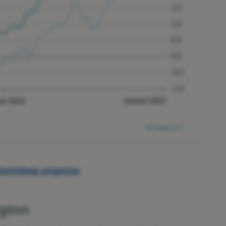
ntwicklung-prognose
eginn