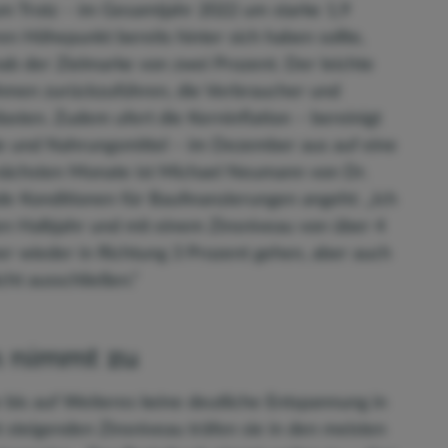
um Trotz – im Gesamtjahr 2022 um starke 1,9
ren Höhepunkt bereits hinter sich haben sollte,
ab der Zielmarke von zwei Prozent. Der leichte
ahmen zurückzuführen, die Verbraucher und
asten. Zudem ufert die Kerninflation – bereinigt
e und Nahrungsmittel – im Dezember aus auf eine
 nächsten Monate ist Michael Neumann von Dr.
de Konditionen für Baufinanzierungen angeht: „Ich
en Halbjahr und mit einem Zinsniveau von über 4
 wieder in Richtung 3 Prozent gehen, aber auch
cht ausschließen.“
n nimmt zu
 bis auf Weiteres keine deutliche Entspannung in
t steigenden Zinsniveau träfen sie in den meisten