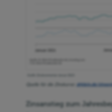
Grafik: Zinskommentar Januar 2023
Quelle für die Zinskurve:
drklein.de/zinse
Zinsanstieg zum Jahresb