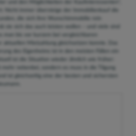
ter und den Möglichkeiten der Kaufinteressenten“,
: Nicht immer übersteige der Immobilienkauf die
Kunden, die sich ihre Wunschimmobilie rein
ob sie sich das auch leisten wollen – und viele sind
ss man bis vor kurzem bei vergleichbaren
r aktuellen Mietzahlung gleichsetzen konnte. Das
zierung des Eigenheims ist in den meisten Fällen ein
ell ist die Situation wieder ähnlich wie früher:
ht mehr nebenbei, sondern es muss in die Tilgung
nd ist gleichzeitig eine der besten und sichersten
 Neumann.