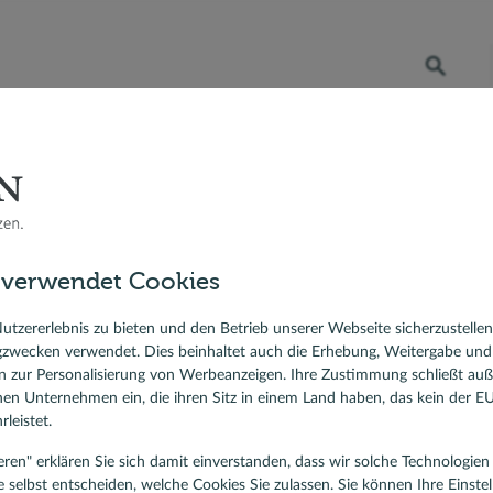
Öffnet die Suche
RATENKREDIT
BERATER VOR ORT
DR. KLEIN
 Bauzinsen
Dr. Klein
Presse
sfinanzierung
icht: Bauzinsen weiter
 verwendet Cookies
ierungskredit
lehen
utzererlebnis zu bieten und den Betrieb unserer Webseite sicherzustelle
gzwecken verwendet. Dies beinhaltet auch die Erhebung, Weitergabe un
 AG
 zur Personalisierung von Werbeanzeigen. Ihre Zustimmung schließt au
rnen Unternehmen ein, die ihren Sitz in einem Land haben, das kein der 
 im Dezember sowohl im Euro-Raum als auch in
leistet.
 und die Wirtschaft zeigt sich überraschend
tieren" erklären Sie sich damit einverstanden, dass wir solche Technologi
rstandsvorsitzender des Kreditvermittlers Dr.
e selbst entscheiden, welche Cookies Sie zulassen. Sie können Ihre Einste