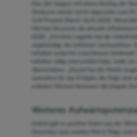
Das Jahr begann mit einem Anstieg der Bauf
Zinskurve wieder leicht abgesenkt. Laut Dr.
3,44 Prozent (Stand: 16.01.2023). Wesentli
Michael Neumann die aktuelle Inflationser
(EZB): „Christine Lagarde hat die mittelfri
angekündigt, die Leitzinsen nachzuziehen. S
Inflation weiterhin entschlossen bekämpf
Inflation völlig unterschätzt habe, wolle s
überschätzen. „Darauf hat der Markt reagie
zumindest für das Frühjahr. Als Folge sind
erläutert Michael Neumann die jüngste Zi
Weiteres Aufwärtspotenzia
Zuletzt gab es positive Daten aus der Wirts
Dezember zum zweiten Mal in Folge, und zw