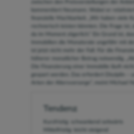
zwischen den Preisvorstellungen der Anbie
kommentiert Neumann. Wobei er relativiert
finanzielle Machbarkeit. „Wir haben viele 
rechnerisch leisten könnten. Die Frage ist, 
da im Moment zögerlich.“ Ein Grund ist, da
Immobilien die Monatsrate ungefähr mit de
ist jetzt nicht mehr der Fall: Für die Finan
höherer monatlicher Betrag notwendig. „Aktu
Die Finanzierung einer Immobilie läuft nic
gespart werden. Das erfordert Disziplin – u
Arten der Altersvorsorge“, meint Michael
Tendenz
Kurzfristig: schwankend seitwärts
Mittelfristig: leicht steigend