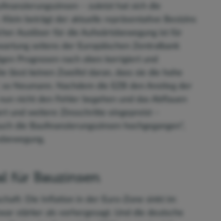
inanzierungszinsen – zuletzt hat sich die
 Klein beträgt der aktuelle repräsentative Bestzins
cher Auslöser für die Aufwärtsbewegung ist für
wartung seitens der Europäischen Zentralbank
stigen Prognosen nach oben korrigiert und
ie lässt keinen Zweifel daran, dass sie die hohe
t“, so Neumann. Nachdem die EZB den Anstieg der
ie nun nicht den Fehler begehen und das Abflauen
rt und weitere Zinsschritte eingepreist –
 auch die Baufinanzierungszinsen hochgegangen“,
nsbewegung.
l für Bauzinsen
chaft: Die Inflation in der Euro-Zone sinkt im
ar stärker als vorhergesagt. Und die deutsche