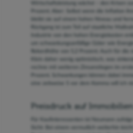
Wirtschaftsleistung wächst – den Krisen z
Prozent. Aber: Selbst wenn die Inflation ih
bleibt sie auf einem hohen Niveau und fern
Rückgang ist zum Teil auf staatliche Maßn
Industrie von den hohen Energiekosten entl
um schwankungsanfällige Güter wie Energi
Rekordhöhe von 5,2 Prozent. Auch für die
Klein daher wenig optimistisch, was sinken
rechne mit weiteren Zinsanstiegen im erst
Prozent. Schwankungen können dabei immer
eine zeitweise 5 vor dem Komma will ich ni
Preisdruck auf Immobilie
Für Kaufinteressenten ist Neumann zufolge
Sicht: Bei einem vermutlich weiterhin leich