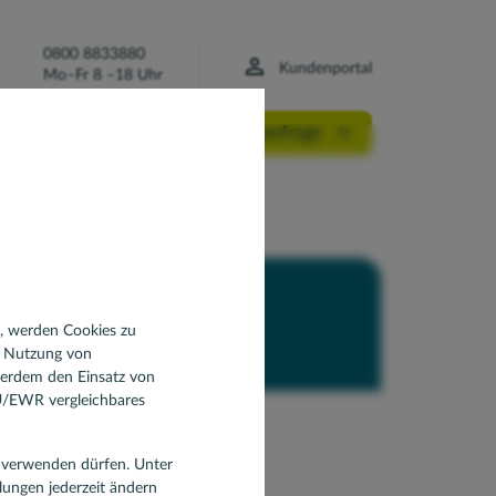
0800 8833880
Kundenportal
Mo–Fr 8 –18 Uhr
Finanzierungsanfrage
Susanne Kerstan
n, werden Cookies zu
d Nutzung von
ßerdem den Einsatz von
EU/EWR vergleichbares
Pressekontakte
en verwenden dürfen. Unter
E-Mail:
presse@drklein.de
llungen jederzeit ändern
Telefon:
0451 14089676