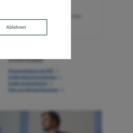
Gern nehmen wir Sie in unseren
Presseverteiler
auf. Senden Sie uns dazu
einfach eine
E-Mail
.
Ablehnen
Downloads
Pressemitteilung als PDF
Grafik bildschirmoptimiert
Grafik druckoptimiert
Foto von Michael Neumann