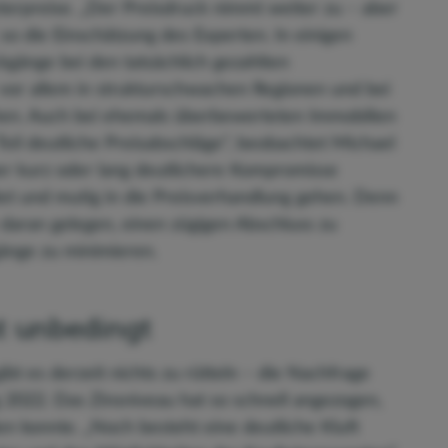
rpreise. „Der Preisdruck nimmt weiter zu – aber
 so die Einschätzung des Experten. In einigen
ckgänge bei den tatsächlich gezahlten
vor allem in strukturschwachen Regionen und bei
uchen. Auch bei ehemals überbewerteten Immobilien
Teil deutliche Preisabschläge“, beobachtet Michael
er kurz oder lang deutlichere Kompromisse
tet und mutig in die Preisverhandlung gehen. Denn
 daran gelegen, einen zügigen Abschluss zu
gänge zu minimieren.
ht unbedingt
bt es derzeit nichts zu rütteln – die Nachfrage
 2022. Das Zinsniveau hat so schnell angezogen,
en konnte. „Noch besteht eine deutliche Kluft