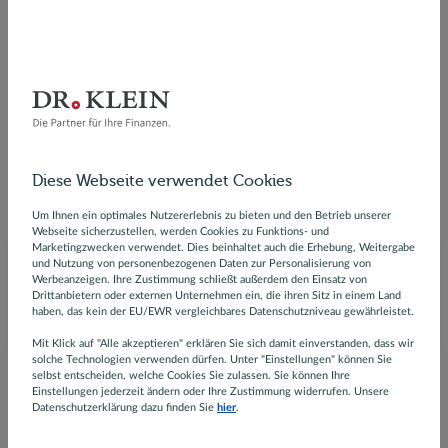
dem Baufinanzierungsmarkt gibt es immer flexiblere
Lösungen – besonders bei Tilgungssatzwechseln und
Sondertilgungsoptionen. Vermehrt bieten Institute lange
Laufzeiten an, bis zu 30 Jahre sind keine Seltenheit mehr.
„Damit können sich Bauwillige die Zinsen für die gesamte
Phase der Darlehensrückführung sichern und haben so
kein Zinsänderungsrisiko. Das sind tolle Möglichkeiten, um
sich diese noch immer historisch niedrigen Zinsen zu
Diese Webseite verwendet Cookies
sichern“, sagt Neumann.
Um Ihnen ein optimales Nutzererlebnis zu bieten und den Betrieb unserer
Webseite sicherzustellen, werden Cookies zu Funktions- und
Marketingzwecken verwendet. Dies beinhaltet auch die Erhebung, Weitergabe
und Nutzung von personenbezogenen Daten zur Personalisierung von
Werbeanzeigen. Ihre Zustimmung schließt außerdem den Einsatz von
Anna Commentz
Drittanbietern oder externen Unternehmen ein, die ihren Sitz in einem Land
haben, das kein der EU/EWR vergleichbares Datenschutzniveau gewährleistet.
Mit Klick auf "Alle akzeptieren" erklären Sie sich damit einverstanden, dass wir
solche Technologien verwenden dürfen. Unter "Einstellungen" können Sie
Pressekontakt
selbst entscheiden, welche Cookies Sie zulassen. Sie können Ihre
Einstellungen jederzeit ändern oder Ihre Zustimmung widerrufen. Unsere
Datenschutzerklärung dazu finden Sie
hier
.
E-Mail:
presse@drklein.de
Telefon:
0451 14087245