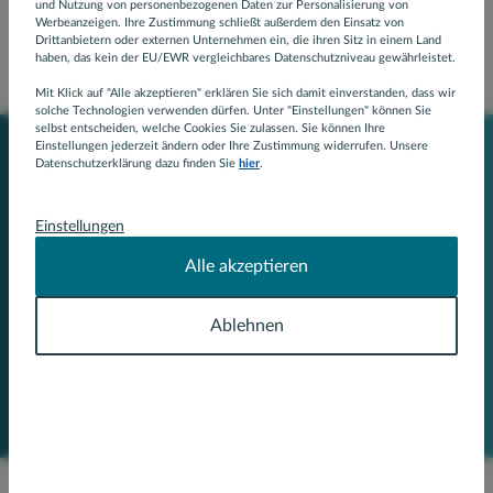
Versicherungscheck
und Nutzung von personenbezogenen Daten zur Personalisierung von
Werbeanzeigen. Ihre Zustimmung schließt außerdem den Einsatz von
Drittanbietern oder externen Unternehmen ein, die ihren Sitz in einem Land
haben, das kein der EU/EWR vergleichbares Datenschutzniveau gewährleistet.
Mit Klick auf "Alle akzeptieren" erklären Sie sich damit einverstanden, dass wir
solche Technologien verwenden dürfen. Unter "Einstellungen" können Sie
selbst entscheiden, welche Cookies Sie zulassen. Sie können Ihre
Einstellungen jederzeit ändern oder Ihre Zustimmung widerrufen. Unsere
Datenschutzerklärung dazu finden Sie
hier
.
Der passende Schutz für eine
entspannte Zukunft
Einstellungen
Wir vergleichen über 10.000 Tarife, um einen optimalen
Alle akzeptieren
Versicherungsschutz für Sie zu finden.
Ablehnen
Jetzt Beratung anfordern
unverbindlich und kostenlos