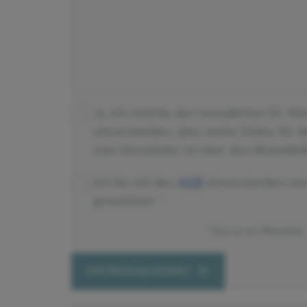
Ja, ich möchte den monatlichen Dr. Kl
einverstanden, dass meine Daten für 
vom Newsletter ist über den Abmeldeli
Ich bin mit den
AGB
einverstanden un
genommen.
Dies ist ein Pflichtfeld.
Jetzt Beratung anfordern