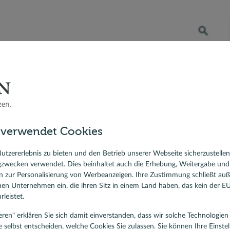
Öffnet die Suche
RATENKREDIT
BERATER VOR ORT
DR. KLEIN
 Bauzinsen
Berater vor Ort
Sebastian Datke, Baufinanzierung und Ratenkredit, Freiburg
sfinanzierung
 verwendet Cookies
ierungskredit
bastian Datke
lehen
utzererlebnis zu bieten und den Betrieb unserer Webseite sicherzustelle
gzwecken verwendet. Dies beinhaltet auch die Erhebung, Weitergabe un
ist für Baufinanzierung und Ratenkredit, Freiburg
 zur Personalisierung von Werbeanzeigen. Ihre Zustimmung schließt au
ndenbewertungen
rnen Unternehmen ein, die ihren Sitz in einem Land haben, das kein der 
4,94
/5
leistet.
tieren" erklären Sie sich damit einverstanden, dass wir solche Technologi
e selbst entscheiden, welche Cookies Sie zulassen. Sie können Ihre Einste