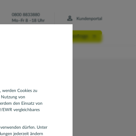
0800 8833880
Kundenportal
Mo–Fr 8 –18 Uhr
Finanzierungsanfrage
n, werden Cookies zu
d Nutzung von
ßerdem den Einsatz von
EU/EWR vergleichbares
en verwenden dürfen. Unter
llungen jederzeit ändern