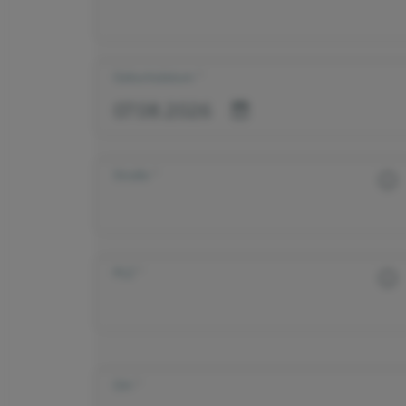
Geburtsdatum
Straße
PLZ
Ort