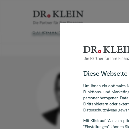
BAUFINANZIERUNG
VERSICHERUNG
Baufinanzierungsrechner
Versicherungscheck
Ratenkreditrechner
Sachversicherung
Autokredit
Aktuelle
Ratgeber Immobilienfinanzierung
Krankenversicherung
Kredit umschulden
Vorsorge & Rente
Modernisieren
Anschlus
Diese Webseite
Umschuldung
Ratgeber Ratenkredit
Modernis
Se
Forward-Darlehen
KfW-Dar
Um Ihnen ein optimales N
Funktions- und Marketin
Spezial
Bausparvertrag, Bausparen
personenbezogenen Daten
206 Ku
Drittanbietern oder exte
Datenschutzniveau gewähr
Mit Klick auf "Alle akzep
"Einstellungen" können Si