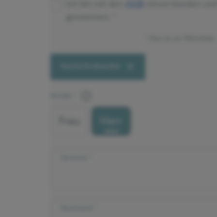
Ich bin mit den
AGB
einverstanden un
genommen.
Dies ist ein Pflichtfeld.
Nachricht absenden
Anrede
Frau
Herr
Vorname
Nachname