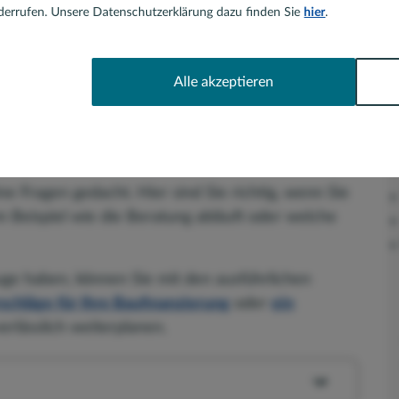
errufen. Unsere Datenschutzerklärung dazu finden Sie
hier
.
Kontaktformular
Alle akzeptieren
ch Anliegen haben Sie
eiten, mich zu kontaktieren:
ine Fragen gedacht. Hier sind Sie richtig, wenn Sie
 Beispiel wie die Beratung abläuft oder welche
Auge haben, können Sie mit den ausführlichen
schläge für Ihre Baufinanzierung
oder
ein
rlässlich weiterplanen.