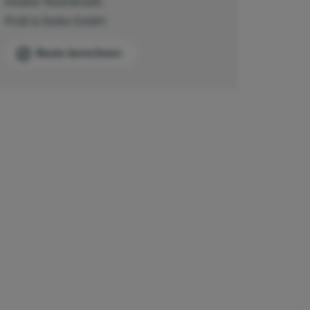
Inhaber Ratenkredit:
Prüß & Datke GmbH
Route berechnen