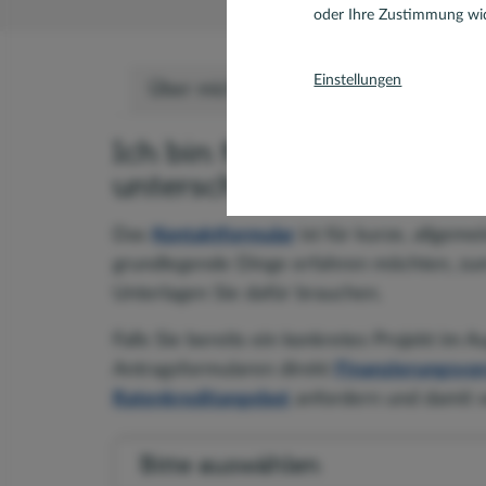
oder Ihre Zustimmung wid
Einstellungen
Über mich
Bewertungen
Team
Ich bin für Sie da – je na
unterschiedliche Möglichk
Das
Kontaktformular
ist für kurze, allgeme
grundlegende Dinge erfahren möchten, zum
Unterlagen Sie dafür brauchen.
Falls Sie bereits ein konkretes Projekt im 
Antragsformularen direkt
Finanzierungsvor
Ratenkreditangebot
anfordern und damit ve