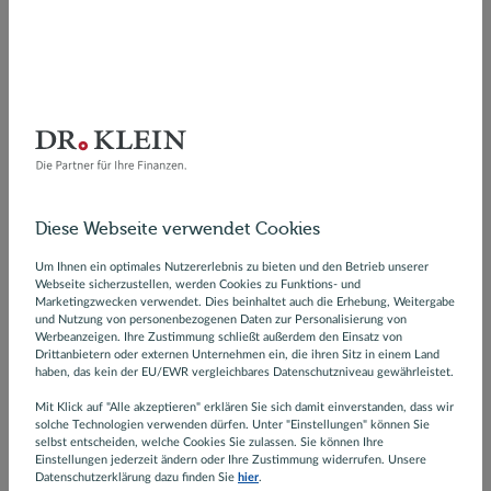
von
Nachname
Geburtsdatum
Diese Webseite verwendet Cookies
Gerhard
Lederer
Um Ihnen ein optimales Nutzererlebnis zu bieten und den Betrieb unserer
5.00
/5
Webseite sicherzustellen, werden Cookies zu Funktions- und
Baufinanzierung
Ratenkredit
Marketingzwecken verwendet. Dies beinhaltet auch die Erhebung, Weitergabe
und Nutzung von personenbezogenen Daten zur Personalisierung von
Straße
Hausnummer
Werbeanzeigen. Ihre Zustimmung schließt außerdem den Einsatz von
Drittanbietern oder externen Unternehmen ein, die ihren Sitz in einem Land
haben, das kein der EU/EWR vergleichbares Datenschutzniveau gewährleistet.
ZUM PROFIL
Mit Klick auf "Alle akzeptieren" erklären Sie sich damit einverstanden, dass wir
solche Technologien verwenden dürfen. Unter "Einstellungen" können Sie
selbst entscheiden, welche Cookies Sie zulassen. Sie können Ihre
PLZ
Einstellungen jederzeit ändern oder Ihre Zustimmung widerrufen. Unsere
Datenschutzerklärung dazu finden Sie
hier
.