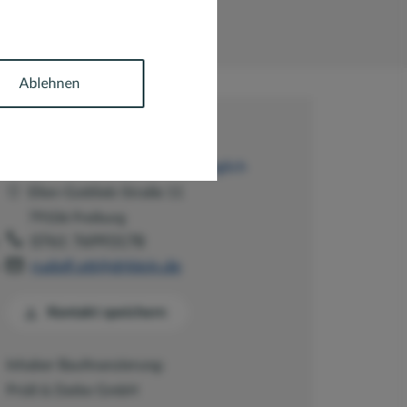
Ablehnen
Region Freiburg
Onlineberatung per Video möglich
Ellen-Gottlieb-Straße 11
79106 Freiburg
0761 76993178
rudolf.ott@drklein.de
Kontakt speichern
Inhaber Baufinanzierung:
Prüß & Datke GmbH