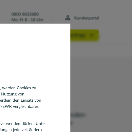
0800 8833880
Kundenportal
Mo–Fr 8 –18 Uhr
Finanzierungsanfrage
n, werden Cookies zu
d Nutzung von
ßerdem den Einsatz von
EU/EWR vergleichbares
 das richtige Haus gefunden
 darin fühlen, wenn es Ihr
en verwenden dürfen. Unter
llungen jederzeit ändern