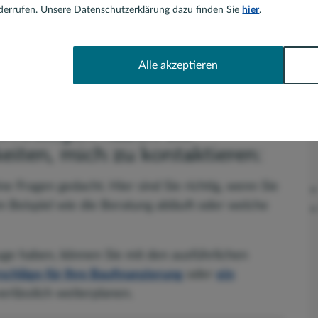
errufen. Unsere Datenschutzerklärung dazu finden Sie
hier
.
Unbekannt
Alle akzeptieren
Kontaktformular
ch Anliegen haben Sie
eiten, mich zu kontaktieren:
ine Fragen gedacht. Hier sind Sie richtig, wenn Sie
 Beispiel wie die Beratung abläuft oder welche
Auge haben, können Sie mit den ausführlichen
schläge für Ihre Baufinanzierung
oder
ein
rlässlich weiterplanen.