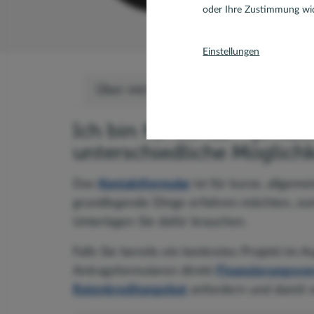
oder Ihre Zustimmung wid
Einstellungen
Über mich
Bewertungen
Team
Ich bin für Sie da – je na
unterschiedliche Möglichk
Das
Kontaktformular
ist für kurze, allgeme
grundlegende Dinge erfahren möchten, zum
Unterlagen Sie dafür brauchen.
Falls Sie bereits ein konkretes Projekt im 
Antragsformularen direkt
Finanzierungsvor
Ratenkreditangebot
anfordern und damit ve