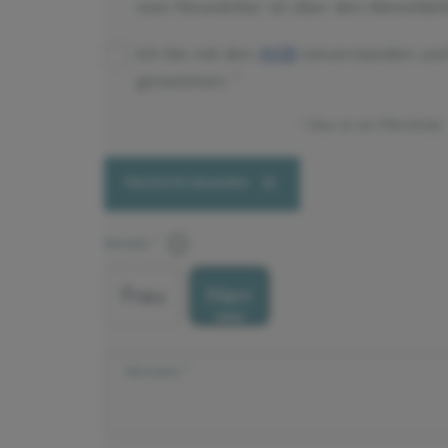
vom Newsletter ist über den Abmeldeli
Ich bin mit den
AGB
einverstanden un
genommen.
Dies ist ein Pflichtfeld.
Nachricht absenden
Anrede
Frau
Herr
Vorname