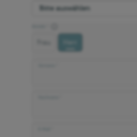
Anrede
Frau
Herr
Vorname
Nachname
E-Mail