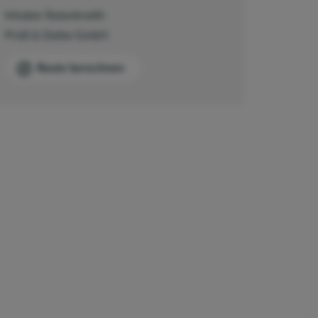
Inhaber Ratenkredit:
Prüß & Datke GmbH
Route berechnen