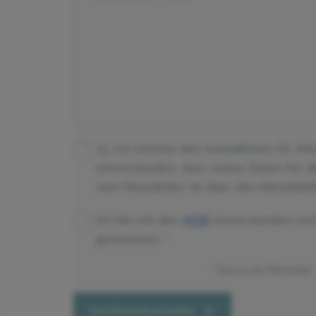
Ja, ich möchte den monatlichen Dr. Kl
einverstanden, dass meine Daten für 
vom Newsletter ist über den Abmeldeli
Ich bin mit den
AGB
einverstanden un
genommen.
Dies ist ein Pflichtfeld.
Jetzt Beratung anfordern