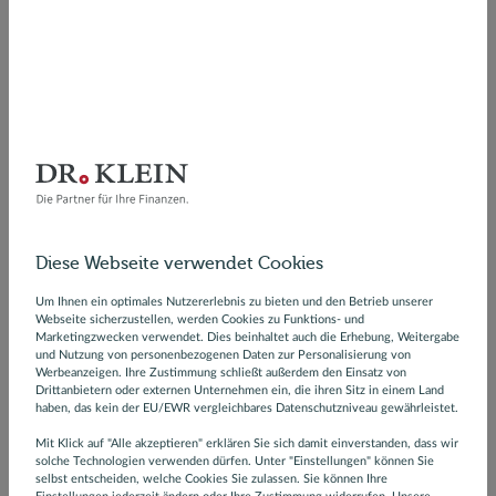
wurde sehr freundlich und
professionell beraten. Meine
Fragen wurden geduldig
beantwortet und mir wurden
Nachname
verschiedene Optionen
transparent aufgezeigt. Die
Abwicklung verlief reibungslos
und schnell. Ich habe letztendlich
einen Kredit mit sehr guten
Geburtsdatum
Konditionen erhalten. Vielen Dank
Diese Webseite verwendet Cookies
für die tolle Unterstützung!
Um Ihnen ein optimales Nutzererlebnis zu bieten und den Betrieb unserer
Webseite sicherzustellen, werden Cookies zu Funktions- und
5
/5
Marketingzwecken verwendet. Dies beinhaltet auch die Erhebung, Weitergabe
Straße
Hausnummer
Bewertung
M. S. aus Berlin
22.4.2025
und Nutzung von personenbezogenen Daten zur Personalisierung von
Werbeanzeigen. Ihre Zustimmung schließt außerdem den Einsatz von
von
Drittanbietern oder externen Unternehmen ein, die ihren Sitz in einem Land
haben, das kein der EU/EWR vergleichbares Datenschutzniveau gewährleistet.
Herr Enkelmann ist ein sehr
Mit Klick auf "Alle akzeptieren" erklären Sie sich damit einverstanden, dass wir
kompetenter Berater! Ich kann ihn
solche Technologien verwenden dürfen. Unter "Einstellungen" können Sie
PLZ
selbst entscheiden, welche Cookies Sie zulassen. Sie können Ihre
uneingeschränkt