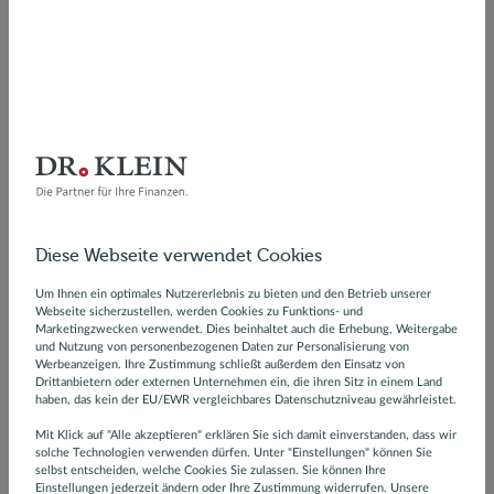
bereitgestellt (Konditionen waren
Vorname
nur minimal schlechter). In
Summe hat uns dies zwei
abgesagte Notartermine und eine
verzögerte Übernahme der
Immobilie (und damit
Nachname
Einnahmeverluste in der
Hochsaison) beschert. Nie wieder
Dr. Klein sagen zwei
Spitzenverdiener bei denen
Diese Webseite verwendet Cookies
Geburtsdatum
sicherlich noch einige
Um Ihnen ein optimales Nutzererlebnis zu bieten und den Betrieb unserer
Finanzierungen hinzukommen
Webseite sicherzustellen, werden Cookies zu Funktions- und
Marketingzwecken verwendet. Dies beinhaltet auch die Erhebung, Weitergabe
werden.
und Nutzung von personenbezogenen Daten zur Personalisierung von
Werbeanzeigen. Ihre Zustimmung schließt außerdem den Einsatz von
2
/5
Drittanbietern oder externen Unternehmen ein, die ihren Sitz in einem Land
Straße
Hausnummer
haben, das kein der EU/EWR vergleichbares Datenschutzniveau gewährleistet.
Bewertung
S. S. aus Berlin
23.9.2025
von
Mit Klick auf "Alle akzeptieren" erklären Sie sich damit einverstanden, dass wir
solche Technologien verwenden dürfen. Unter "Einstellungen" können Sie
selbst entscheiden, welche Cookies Sie zulassen. Sie können Ihre
Frau Senger hat mich wie immer
Einstellungen jederzeit ändern oder Ihre Zustimmung widerrufen. Unsere