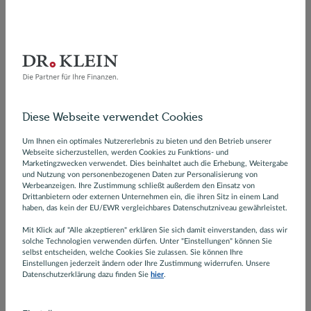
Alle Spezialisten für Baufinanzierung
Jetzt Finanzierungsvorschläge anfordern
unverbindlich und kostenlos
Diese Webseite verwendet Cookies
Um Ihnen ein optimales Nutzererlebnis zu bieten und den Betrieb unserer
Webseite sicherzustellen, werden Cookies zu Funktions- und
Versicherung
Marketingzwecken verwendet. Dies beinhaltet auch die Erhebung, Weitergabe
und Nutzung von personenbezogenen Daten zur Personalisierung von
Werbeanzeigen. Ihre Zustimmung schließt außerdem den Einsatz von
Drittanbietern oder externen Unternehmen ein, die ihren Sitz in einem Land
Der Versicherungsmarkt ist für viele ein unübersichtlicher
haben, das kein der EU/EWR vergleichbares Datenschutzniveau gewährleistet.
Dschungel.
Mit Klick auf "Alle akzeptieren" erklären Sie sich damit einverstanden, dass wir
Wir sind für Sie vor Ort.
solche Technologien verwenden dürfen. Unter "Einstellungen" können Sie
selbst entscheiden, welche Cookies Sie zulassen. Sie können Ihre
Einstellungen jederzeit ändern oder Ihre Zustimmung widerrufen. Unsere
Alle Spezialisten für Versicherungen
Datenschutzerklärung dazu finden Sie
hier
.