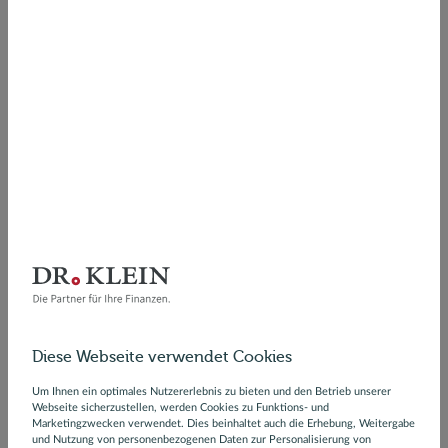
So einfach gehts:
Sie füllen mit nur wenigen Klicks unsere
Kreditanfrage aus.
Wir vergleichen bis zu 25 Banken und senden
Ihnen einen Finanzierungsvorschlag zu.
Dieser sagt Ihnen zu? Dann senden Sie einfach
den unterschriebenen Vertrag zurück.
Produkte
Finanzierung
Diese Webseite verwendet Cookies
Baufinanzierung
Um Ihnen ein optimales Nutzererlebnis zu bieten und den Betrieb unserer
Webseite sicherzustellen, werden Cookies zu Funktions- und
Anschlussfinanzierung
Marketingzwecken verwendet. Dies beinhaltet auch die Erhebung, Weitergabe
und Nutzung von personenbezogenen Daten zur Personalisierung von
Ratenkredit