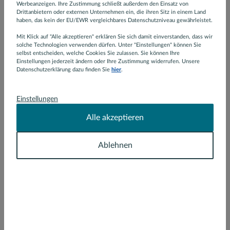
Werbeanzeigen. Ihre Zustimmung schließt außerdem den Einsatz von
Drittanbietern oder externen Unternehmen ein, die ihren Sitz in einem Land
Versicherung
haben, das kein der EU/EWR vergleichbares Datenschutzniveau gewährleistet.
Mit Klick auf "Alle akzeptieren" erklären Sie sich damit einverstanden, dass wir
solche Technologien verwenden dürfen. Unter "Einstellungen" können Sie
Services
selbst entscheiden, welche Cookies Sie zulassen. Sie können Ihre
Einstellungen jederzeit ändern oder Ihre Zustimmung widerrufen. Unsere
Baufinanzierungsrechner
Datenschutzerklärung dazu finden Sie
hier
.
Berater vor Ort
Einstellungen
Finanzlexikon
Alle akzeptieren
Versicherungscheck
Podcast
Ablehnen
Dr. Klein
Dr. Klein
Auszeichnungen
Presse