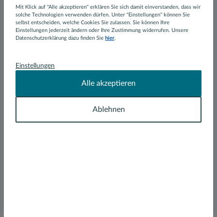
Mit Klick auf "Alle akzeptieren" erklären Sie sich damit einverstanden, dass wir
solche Technologien verwenden dürfen. Unter "Einstellungen" können Sie
selbst entscheiden, welche Cookies Sie zulassen. Sie können Ihre
Einstellungen jederzeit ändern oder Ihre Zustimmung widerrufen. Unsere
Datenschutzerklärung dazu finden Sie
hier
.
Einstellungen
Alle akzeptieren
Ablehnen
Auszahlung
& Kauf
Jetzt Finanzierungsanfrage starten
unverbindlich und kostenlos