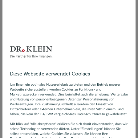
unglaublich sympathisch und
empathisch. Man merkt einfach,
dass er seinen Job nicht nur mit
hoher Expertise, sondern auch
Nachname
mit ganz viel Herz macht. Eine
bessere Beratung kann man sich
nicht wünschen. Absolute
Empfehlung für Volker Jeschke!
Geburtsdatum
Jörn
Wagner
5
/5
Diese Webseite verwendet Cookies
4.90
/5
Bewertung
J. W. aus Prisdorf
4.10.2025
von
Versicherung
Um Ihnen ein optimales Nutzererlebnis zu bieten und den Betrieb unserer
Webseite sicherzustellen, werden Cookies zu Funktions- und
Straße
Hausnummer
Marketingzwecken verwendet. Dies beinhaltet auch die Erhebung, Weitergabe
5
/5
und Nutzung von personenbezogenen Daten zur Personalisierung von
Werbeanzeigen. Ihre Zustimmung schließt außerdem den Einsatz von
Bewertung
L. S. aus Barmstedt
2.10.2025
ZUM PROFIL
Drittanbietern oder externen Unternehmen ein, die ihren Sitz in einem Land
von
haben, das kein der EU/EWR vergleichbares Datenschutzniveau gewährleistet.
Mit Klick auf "Alle akzeptieren" erklären Sie sich damit einverstanden, dass wir
PLZ
Weitere Bewertungen
solche Technologien verwenden dürfen. Unter "Einstellungen" können Sie
selbst entscheiden, welche Cookies Sie zulassen. Sie können Ihre