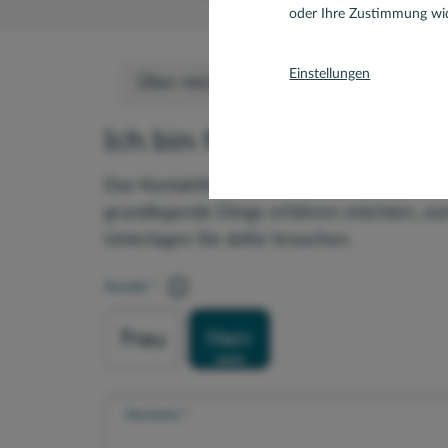
oder Ihre Zustimmung wid
Einstellungen
Über mich
Team
Kontaktformul
Ich bin für Sie da. Kontakt
Das Kontaktformular ist für kurze, allgemei
grundlegende Dinge erfahren möchten, zum
Unterlagen Sie dafür brauchen.
Anrede
Frau
Herr
Vorname