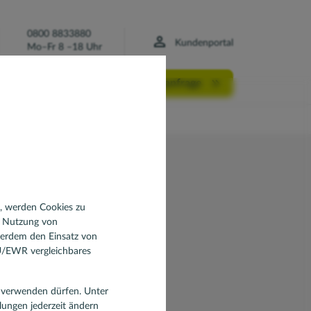
0800 8833880
Kundenportal
Mo–Fr 8 –18 Uhr
Finanzierungsanfrage
n, werden Cookies zu
d Nutzung von
ßerdem den Einsatz von
EU/EWR vergleichbares
en verwenden dürfen. Unter
llungen jederzeit ändern