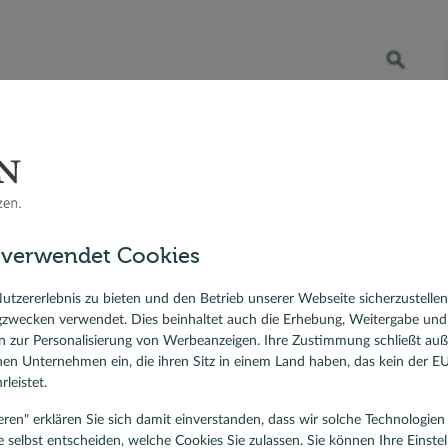
Öffnet die Suche
RATENKREDIT
BERATER VOR ORT
DR. KLEIN
 Bauzinsen
Berater vor Ort
Tessa Römer, Teamassistenz, Hannover
sfinanzierung
 verwendet Cookies
ierungskredit
lehen
utzererlebnis zu bieten und den Betrieb unserer Webseite sicherzustelle
ssa Römer
gzwecken verwendet. Dies beinhaltet auch die Erhebung, Weitergabe un
 zur Personalisierung von Werbeanzeigen. Ihre Zustimmung schließt au
sprechpartnerin für Hannover
rnen Unternehmen ein, die ihren Sitz in einem Land haben, das kein der 
leistet.
tieren" erklären Sie sich damit einverstanden, dass wir solche Technologi
e selbst entscheiden, welche Cookies Sie zulassen. Sie können Ihre Einste