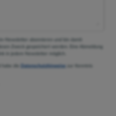
ein-Newsletter abonnieren und bin damit
diesen Zweck gespeichert werden. Eine Abmeldung
nk in jedem Newsletter möglich.
d habe die
Datenschutzhinweise
zur Kenntnis