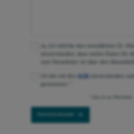
Ja, ich möchte den monatlichen Dr. Kl
einverstanden, dass meine Daten für 
vom Newsletter ist über den Abmeldeli
Ich bin mit den
AGB
einverstanden un
genommen.
Dies ist ein Pflichtfeld.
Nachricht absenden