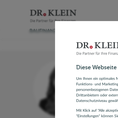
BAUFINANZIERUNG
VERSICHERUNG
Baufinanzierungsrechner
Versicherungscheck
Ratenkreditrechner
Sachversicherung
Autokredit
Aktuelle
Ratgeber Immobilienfinanzierung
Krankenversicherung
Kredit umschulden
Vorsorge & Rente
Modernisieren
Anschlus
Diese Webseite
Umschuldung
Ratgeber Ratenkredit
Modernis
Forward-Darlehen
KfW-Dar
Um Ihnen ein optimales N
Te
Funktions- und Marketin
Bausparvertrag, Bausparen
personenbezogenen Daten
Ihre An
Drittanbietern oder exte
Datenschutzniveau gewähr
Mit Klick auf "Alle akzep
"Einstellungen" können Si