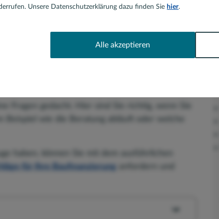
errufen. Unsere Datenschutzerklärung dazu finden Sie
hier
.
Kontaktformular
Alle akzeptieren
ch Anliegen haben Sie
eiten, mich zu kontaktieren:
ine Fragen gedacht. Hier sind Sie richtig, wenn Sie
 Beispiel wie die Beratung abläuft oder welche
 Auge haben, können Sie mit dem ausführlichen
läge für Ihre Baufinanzierung
anfordern und