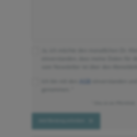
Ja, ich möchte den monatlichen Dr. Kl
einverstanden, dass meine Daten für 
vom Newsletter ist über den Abmeldeli
Ich bin mit den
AGB
einverstanden un
genommen.
Dies ist ein Pflichtfeld.
Jetzt Beratung anfordern