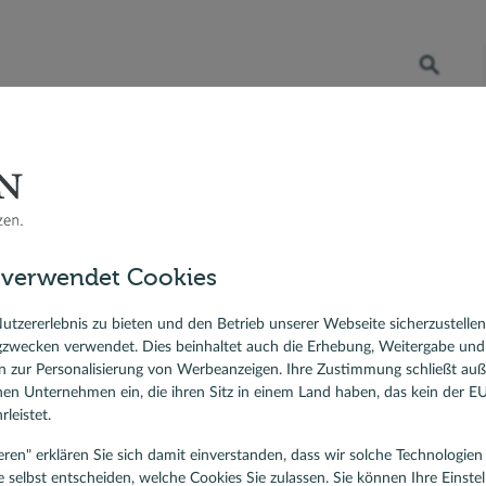
Öffnet die Suche
RATENKREDIT
BERATER VOR ORT
DR. KLEIN
 Bauzinsen
Berater vor Ort
Stephan Piegel, Baufinanzierung, Dülmen
sfinanzierung
 verwendet Cookies
ierungskredit
ephan Piegel
lehen
utzererlebnis zu bieten und den Betrieb unserer Webseite sicherzustelle
gzwecken verwendet. Dies beinhaltet auch die Erhebung, Weitergabe un
ist für Baufinanzierung, Dülmen
 zur Personalisierung von Werbeanzeigen. Ihre Zustimmung schließt au
nbewertungen
rnen Unternehmen ein, die ihren Sitz in einem Land haben, das kein der 
5,00
/5
leistet.
tieren" erklären Sie sich damit einverstanden, dass wir solche Technologi
e selbst entscheiden, welche Cookies Sie zulassen. Sie können Ihre Einste