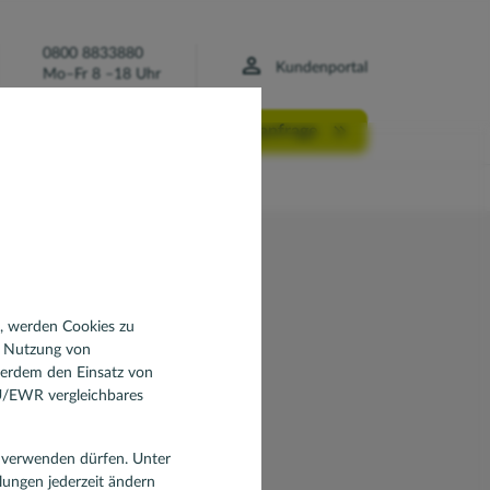
0800 8833880
Kundenportal
Mo–Fr 8 –18 Uhr
Finanzierungsanfrage
n, werden Cookies zu
d Nutzung von
ßerdem den Einsatz von
EU/EWR vergleichbares
en verwenden dürfen. Unter
llungen jederzeit ändern