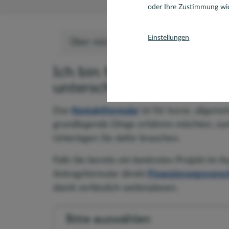
oder Ihre Zustimmung wid
Einstellungen
Über mich
Bewertungen
Team
Ich bin für Sie da – je na
unterschiedliche Möglichk
Das
Kontaktformular
ist für kurze, allgeme
grundlegende Dinge erfahren möchten, zum
Unterlagen Sie dafür brauchen.
Falls Sie bereits ein konkretes Projekt im
Antragsformular direkt
Finanzierungsvorsch
damit verlässlich weiterplanen.