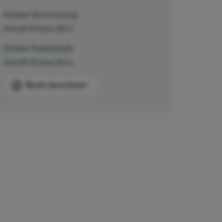
Inhaber Versicherung:
Arendt Krooss (Inh.)
Inhaber Ratenkredit:
Arendt Krooss (Inh.)
Route berechnen