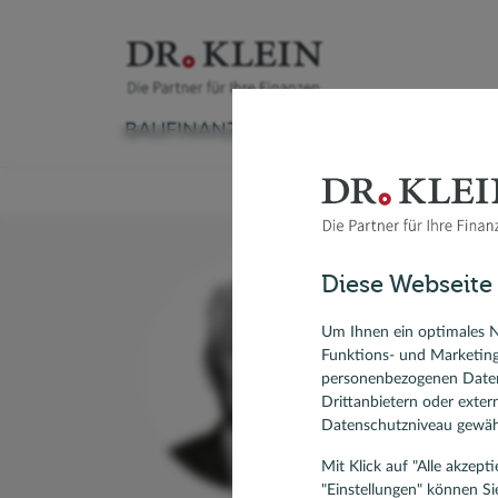
BAUFINANZIERUNG
VERSICHERUNG
Baufinanzierungsrechner
Versicherungscheck
Ratenkreditrechner
Sachversicherung
Autokredit
Aktuelle
Ratgeber Immobilienfinanzierung
Krankenversicherung
Kredit umschulden
Vorsorge & Rente
Modernisieren
Anschlus
Diese Webseite
Umschuldung
Ratgeber Ratenkredit
Modernis
St
Forward-Darlehen
KfW-Dar
Um Ihnen ein optimales N
Funktions- und Marketin
Spezial
Bausparvertrag, Bausparen
personenbezogenen Daten
5 Kunde
Drittanbietern oder exte
Datenschutzniveau gewähr
Mit Klick auf "Alle akzep
"Einstellungen" können Si