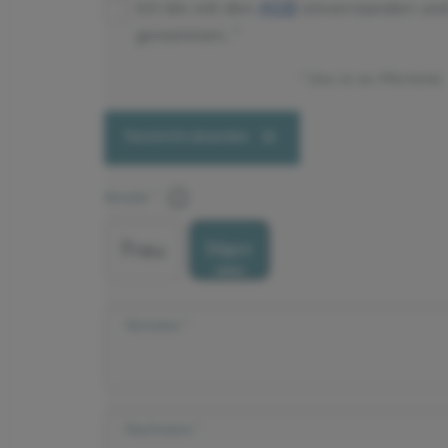
Ich bin mit den
AGB
einverstanden un
genommen.
Dies ist ein Pflichtfeld.
Nachricht absenden
Anrede
Frau
Herr
Vorname
Nachname