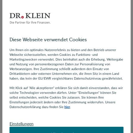
Bewertung
D. S. aus Renningen
30.4.2026
von
Straße
Hausnummer
Herr Zoppelt ist sehr zugänglich,
freundlich und äußerst
Diese Webseite verwendet Cookies
professionell.
Um Ihnen ein optimales Nutzererlebnis zu bieten und den Betrieb unserer
PLZ
5
/5
Webseite sicherzustellen, werden Cookies zu Funktions- und
Marketingzwecken verwendet. Dies beinhaltet auch die Erhebung, Weitergabe
Bewertung
A. Z. aus Stuttgart
4.12.2025
und Nutzung von personenbezogenen Daten zur Personalisierung von
von
Werbeanzeigen. Ihre Zustimmung schließt außerdem den Einsatz von
Drittanbietern oder externen Unternehmen ein, die ihren Sitz in einem Land
Julia
Karle
haben, das kein der EU/EWR vergleichbares Datenschutzniveau gewährleistet.
Herr Zoppelt war stets zuverlässig
5.00
/5
und auch kurzfristig gut zu
Ort
Mit Klick auf "Alle akzeptieren" erklären Sie sich damit einverstanden, dass wir
Baufinanzierung
Ratenkredit
solche Technologien verwenden dürfen. Unter "Einstellungen" können Sie
erreichen.
selbst entscheiden, welche Cookies Sie zulassen. Sie können Ihre
Einstellungen jederzeit ändern oder Ihre Zustimmung widerrufen. Unsere
Datenschutzerklärung dazu finden Sie
hier
.
5
/5
ZUM PROFIL
Bewertung
T. M. aus Ditzingen
26.10.2025
E-Mail
von
Einstellungen