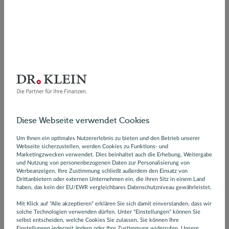
gewusst und in der Kürze der Zeit
Vorname
nicht alleine hinbekommen.
5
/5
Bewertung
D. S. aus Bad Breisig
17.3.2026
Nachname
von
Geburtsdatum
Diese Webseite verwendet Cookies
Um Ihnen ein optimales Nutzererlebnis zu bieten und den Betrieb unserer
Webseite sicherzustellen, werden Cookies zu Funktions- und
Marketingzwecken verwendet. Dies beinhaltet auch die Erhebung, Weitergabe
und Nutzung von personenbezogenen Daten zur Personalisierung von
Straße
Hausnummer
Werbeanzeigen. Ihre Zustimmung schließt außerdem den Einsatz von
Drittanbietern oder externen Unternehmen ein, die ihren Sitz in einem Land
haben, das kein der EU/EWR vergleichbares Datenschutzniveau gewährleistet.
Mit Klick auf "Alle akzeptieren" erklären Sie sich damit einverstanden, dass wir
solche Technologien verwenden dürfen. Unter "Einstellungen" können Sie
selbst entscheiden, welche Cookies Sie zulassen. Sie können Ihre
PLZ
Einstellungen jederzeit ändern oder Ihre Zustimmung widerrufen. Unsere