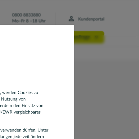
0800 8833880
Kundenportal
Mo–Fr 8 –18 Uhr
Finanzierungsanfrage
n, werden Cookies zu
d Nutzung von
ßerdem den Einsatz von
EU/EWR vergleichbares
se mit Vertrauen.
en verwenden dürfen. Unter
llungen jederzeit ändern