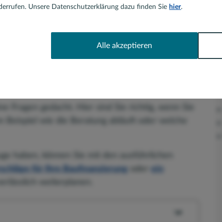
errufen. Unsere Datenschutzerklärung dazu finden Sie
hier
.
ar
Alle akzeptieren
ch Anliegen haben Sie
eiten, mich zu kontaktieren:
ine Fragen gedacht. Hier sind Sie richtig, wenn Sie
 Beispiel wie die Beratung abläuft oder welche
Auge haben, können Sie mit den ausführlichen
schläge für Ihre Baufinanzierung
oder
ein
rlässlich weiterplanen.