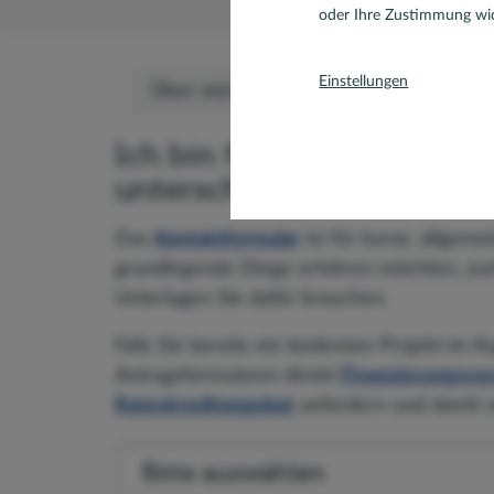
oder Ihre Zustimmung wid
Einstellungen
Über mich
Team
Kontaktformul
Ich bin für Sie da – je na
unterschiedliche Möglichk
Das
Kontaktformular
ist für kurze, allgeme
grundlegende Dinge erfahren möchten, zum
Unterlagen Sie dafür brauchen.
Falls Sie bereits ein konkretes Projekt im 
Antragsformularen direkt
Finanzierungsvor
Ratenkreditangebot
anfordern und damit ve