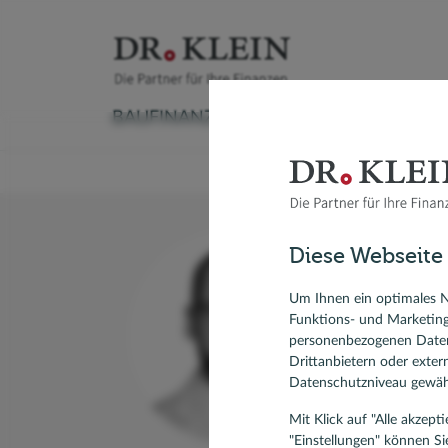
BAUFINANZIERUNG
VERSICHERUNG
Baufinanzierungsrechner
Versicherungscheck
Ratenkreditrechner
Sachversicherung
Autokredit
Aktuelle
Ratgeber Immobilienfinanzierung
Krankenversicherung
Kredit umschulden
Vorsorge & Rente
Modernisieren
Anschlus
Diese Webseite
Umschuldung
Ratgeber Ratenkredit
Modernis
Si
Forward-Darlehen
KfW-Dar
Um Ihnen ein optimales N
Funktions- und Marketin
Spezial
Bausparvertrag, Bausparen
personenbezogenen Daten
Drittanbietern oder exte
Datenschutzniveau gewähr
Mit Klick auf "Alle akzep
"Einstellungen" können Si