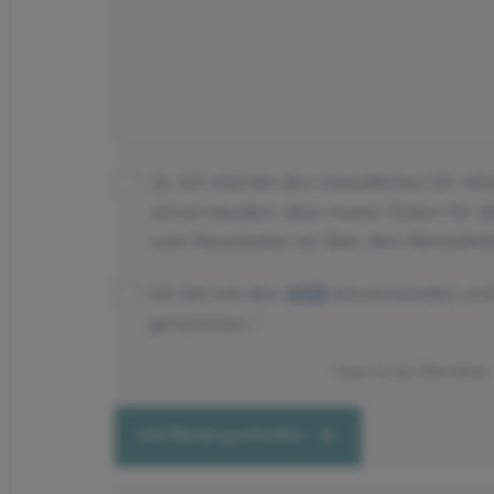
Ja, ich möchte den monatlichen Dr. Kl
einverstanden, dass meine Daten für 
vom Newsletter ist über den Abmeldeli
Ich bin mit den
AGB
einverstanden un
genommen.
Dies ist ein Pflichtfeld.
Jetzt Beratung anfordern