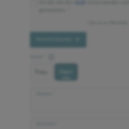
Ich bin mit den
AGB
einverstanden un
genommen.
Dies ist ein Pflichtfeld.
Nachricht absenden
Anrede
Frau
Herr
Vorname
Nachname