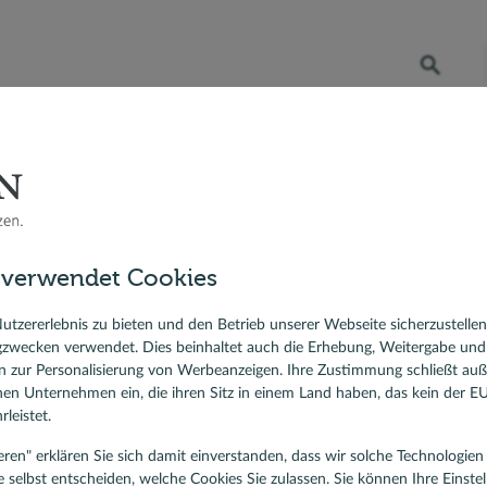
Öffnet die Suche
RATENKREDIT
BERATER VOR ORT
DR. KLEIN
 Bauzinsen
Berater vor Ort
Simon Stocker, Baufinanzierung und Ratenkredit, Passau
sfinanzierung
 verwendet Cookies
ierungskredit
mon Stocker
lehen
utzererlebnis zu bieten und den Betrieb unserer Webseite sicherzustelle
gzwecken verwendet. Dies beinhaltet auch die Erhebung, Weitergabe un
ist für Baufinanzierung und Ratenkredit, Passau
 zur Personalisierung von Werbeanzeigen. Ihre Zustimmung schließt au
rnen Unternehmen ein, die ihren Sitz in einem Land haben, das kein der 
Ein Haus baut man mit Steinen. Ein Zuhau
leistet.
tieren" erklären Sie sich damit einverstanden, dass wir solche Technologi
e selbst entscheiden, welche Cookies Sie zulassen. Sie können Ihre Einste