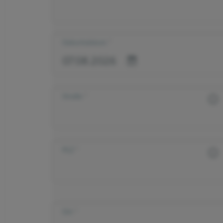
Geburtsdatum
Straße
PLZ
Ort