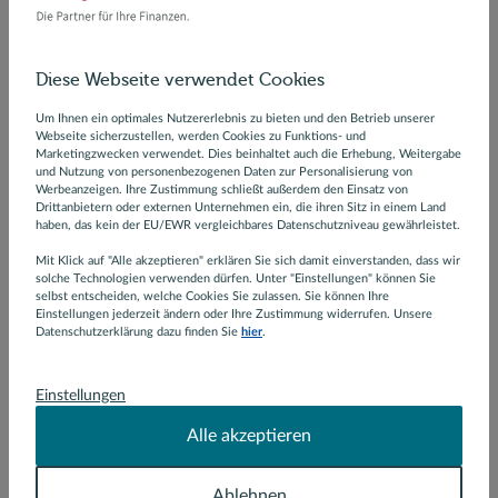
Nachname
regulären Zeiten einfach per SMS
möglich. Keine ewigen
Wartezeiten auf Antworten und
Diese Webseite verwendet Cookies
immer eine Lösung oder
Alternative parat. Immer wieder
Um Ihnen ein optimales Nutzererlebnis zu bieten und den Betrieb unserer
Geburtsdatum
Webseite sicherzustellen, werden Cookies zu Funktions- und
gerne!
Marketingzwecken verwendet. Dies beinhaltet auch die Erhebung, Weitergabe
und Nutzung von personenbezogenen Daten zur Personalisierung von
Werbeanzeigen. Ihre Zustimmung schließt außerdem den Einsatz von
5
/5
Drittanbietern oder externen Unternehmen ein, die ihren Sitz in einem Land
Bewertung
S. S.
8.4.2025
haben, das kein der EU/EWR vergleichbares Datenschutzniveau gewährleistet.
Straße
von
Hausnummer
Mit Klick auf "Alle akzeptieren" erklären Sie sich damit einverstanden, dass wir
solche Technologien verwenden dürfen. Unter "Einstellungen" können Sie
Es hat alles super geklappt. Bin
selbst entscheiden, welche Cookies Sie zulassen. Sie können Ihre
Einstellungen jederzeit ändern oder Ihre Zustimmung widerrufen. Unsere
Sehr zufrieden mit der
Datenschutzerklärung dazu finden Sie
hier
.
Zusammenarbeit .
PLZ
Einstellungen
5
/5
Bewertung
A. M. aus Neunkirchen
5.3.2025
Alle akzeptieren
von
Ablehnen