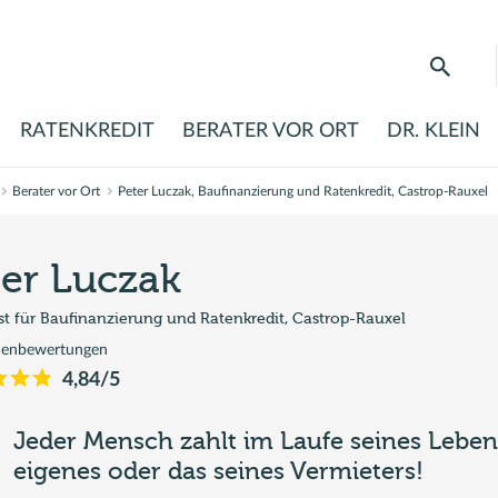
Öffnet die Suche
RATENKREDIT
BERATER VOR ORT
DR. KLEIN
 Bauzinsen
Berater vor Ort
Peter Luczak, Baufinanzierung und Ratenkredit, Castrop-Rauxel
sfinanzierung
ter Luczak
ierungskredit
ist für Baufinanzierung und Ratenkredit, Castrop-Rauxel
lehen
denbewertungen
4,84
/5
Jeder Mensch zahlt im Laufe seines Leben
eigenes oder das seines Vermieters!