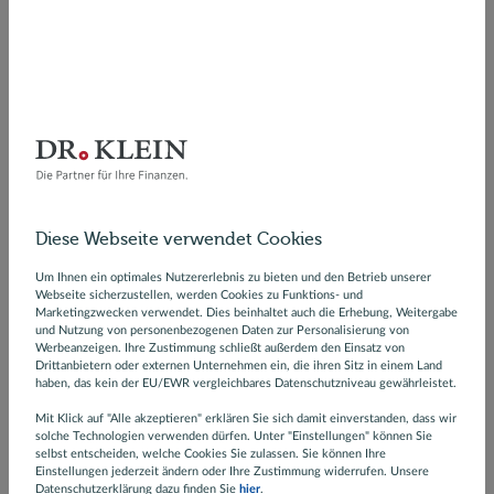
Nachname
Geburtsdatum
Diese Webseite verwendet Cookies
Um Ihnen ein optimales Nutzererlebnis zu bieten und den Betrieb unserer
Webseite sicherzustellen, werden Cookies zu Funktions- und
Marketingzwecken verwendet. Dies beinhaltet auch die Erhebung, Weitergabe
Maria-Eliza
Muchi
und Nutzung von personenbezogenen Daten zur Personalisierung von
Straße
Werbeanzeigen. Ihre Zustimmung schließt außerdem den Einsatz von
Hausnummer
4.81
/5
Drittanbietern oder externen Unternehmen ein, die ihren Sitz in einem Land
haben, das kein der EU/EWR vergleichbares Datenschutzniveau gewährleistet.
Baufinanzierung
Ratenkredit
Mit Klick auf "Alle akzeptieren" erklären Sie sich damit einverstanden, dass wir
solche Technologien verwenden dürfen. Unter "Einstellungen" können Sie
selbst entscheiden, welche Cookies Sie zulassen. Sie können Ihre
PLZ
ZUM PROFIL
Einstellungen jederzeit ändern oder Ihre Zustimmung widerrufen. Unsere
Datenschutzerklärung dazu finden Sie
hier
.