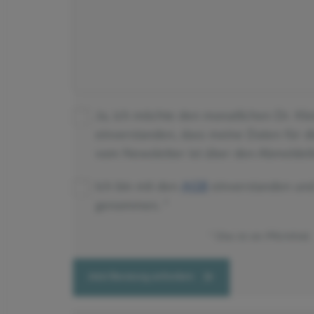
Ja, ich möchte den monatlichen Dr. Kl
einverstanden, dass meine Daten für 
vom Newsletter ist über den Abmeldeli
Ich bin mit den
AGB
einverstanden un
genommen.
Dies ist ein Pflichtfeld.
Jetzt Beratung anfordern