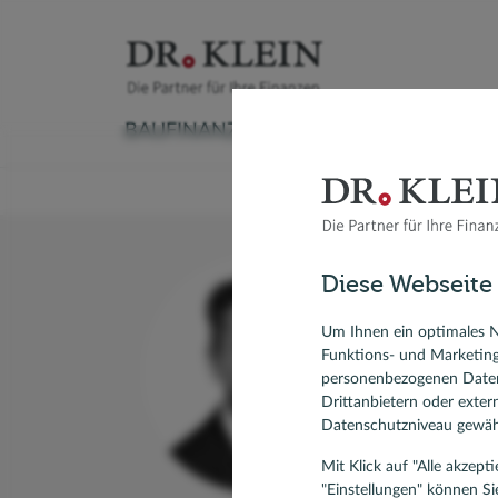
BAUFINANZIERUNG
VERSICHERUNG
Baufinanzierungsrechner
Versicherungscheck
Ratenkreditrechner
Sachversicherung
Autokredit
Aktuelle
Ratgeber Immobilienfinanzierung
Krankenversicherung
Kredit umschulden
Vorsorge & Rente
Modernisieren
Anschlus
Diese Webseite
Umschuldung
Ratgeber Ratenkredit
Modernis
Mi
Forward-Darlehen
KfW-Dar
Um Ihnen ein optimales N
Funktions- und Marketin
Spezial
Bausparvertrag, Bausparen
personenbezogenen Daten
92 Kun
Drittanbietern oder exte
Datenschutzniveau gewähr
Mit Klick auf "Alle akzep
"Einstellungen" können Si