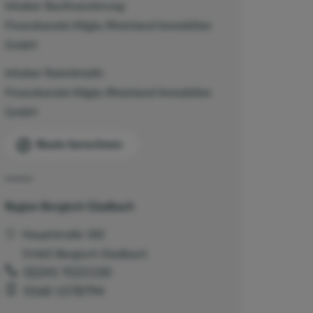
Inhaber Baufinanzierung:
Finanzkanzlei Allgäu Rheinland Immobilien
GmbH
Inhaber Ratenkredit:
Finanzkanzlei Allgäu Rheinland Immobilien
GmbH
Route berechnen
Region Bergisch Gladbach
Hauptstraße 182
51465 Bergisch Gladbach
02241 9221150
0160 1578794