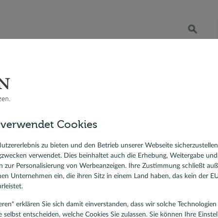
Öffnet die Suche
RATENKREDIT
BERATER VOR ORT
DR. KLEIN
 Bauzinsen
Berater vor Ort
Michael Hörmann, Baufinanzierung und Ratenkredit, Düren
sfinanzierung
 verwendet Cookies
ierungskredit
chael Hörmann
lehen
utzererlebnis zu bieten und den Betrieb unserer Webseite sicherzustelle
gzwecken verwendet. Dies beinhaltet auch die Erhebung, Weitergabe un
ist für Baufinanzierung und Ratenkredit, Düren und weitere Standor
 zur Personalisierung von Werbeanzeigen. Ihre Zustimmung schließt au
denbewertungen
rnen Unternehmen ein, die ihren Sitz in einem Land haben, das kein der 
4,97
/5
leistet.
tieren" erklären Sie sich damit einverstanden, dass wir solche Technologi
e selbst entscheiden, welche Cookies Sie zulassen. Sie können Ihre Einste