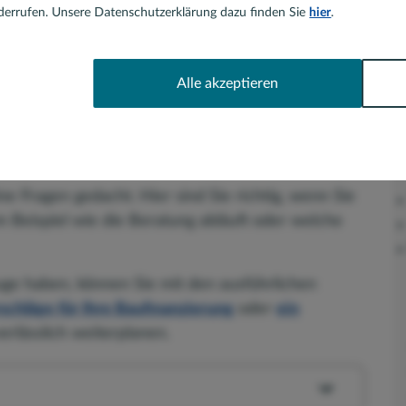
errufen. Unsere Datenschutzerklärung dazu finden Sie
hier
.
Kontaktformular
Alle akzeptieren
ch Anliegen haben Sie
eiten, mich zu kontaktieren:
ine Fragen gedacht. Hier sind Sie richtig, wenn Sie
 Beispiel wie die Beratung abläuft oder welche
Auge haben, können Sie mit den ausführlichen
schläge für Ihre Baufinanzierung
oder
ein
rlässlich weiterplanen.