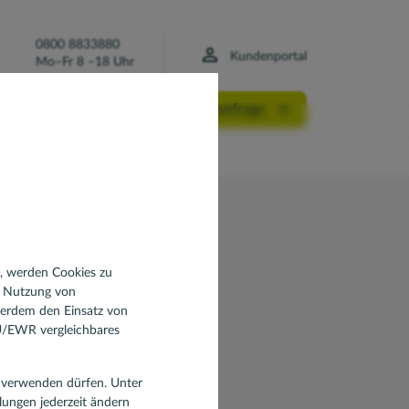
0800 8833880
Kundenportal
Mo–Fr 8 –18 Uhr
Finanzierungsanfrage
n, werden Cookies zu
d Nutzung von
te
ßerdem den Einsatz von
EU/EWR vergleichbares
en verwenden dürfen. Unter
llungen jederzeit ändern