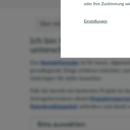
oder Ihre Zustimmung wid
Einstellungen
Über mich
Bewertungen
Team
Ich bin für Sie da – je na
unterschiedliche Möglichk
Das
Kontaktformular
ist für kurze, allgeme
grundlegende Dinge erfahren möchten, zum
Unterlagen Sie dafür brauchen.
Falls Sie bereits ein konkretes Projekt im 
Antragsformularen direkt
Finanzierungsvor
Ratenkreditangebot
anfordern und damit ve