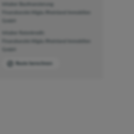
Inhaber Baufinanzierung:
Finanzkanzlei Allgäu Rheinland Immobilien
GmbH
Inhaber Ratenkredit:
Finanzkanzlei Allgäu Rheinland Immobilien
GmbH
Route berechnen