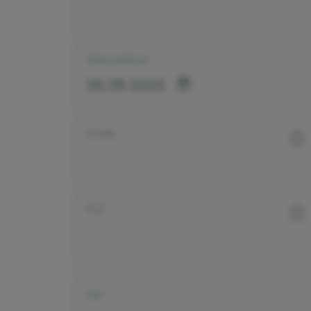
Geburtsdatum
Straße
PLZ
Ort