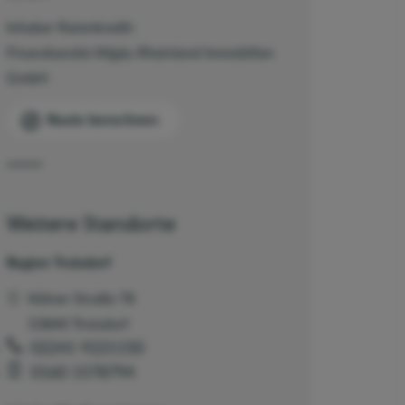
Inhaber Ratenkredit:
Finanzkanzlei Allgäu Rheinland Immobilien
GmbH
Route berechnen
Weitere Standorte
Region Troisdorf
Kölner Straße 78
53840 Troisdorf
02241 9221150
0160 1578794