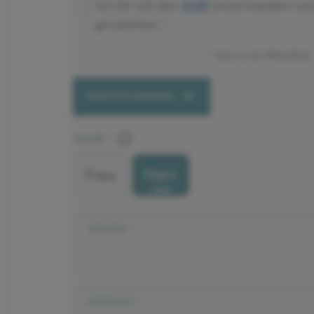
Ich bin mit den
AGB
einverstanden un
genommen.
Dies ist ein Pflichtfeld.
Nachricht absenden
Anrede
Frau
Herr
Vorname
Nachname