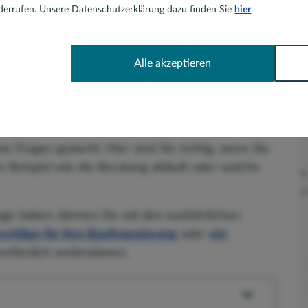
errufen. Unsere Datenschutzerklärung dazu finden Sie
hier
.
Kontaktformular
Alle akzeptieren
ch Anliegen haben Sie
eiten, mich zu kontaktieren:
ine Fragen gedacht. Hier sind Sie richtig, wenn Sie
 Beispiel wie die Beratung abläuft oder welche
Auge haben, können Sie mit den ausführlichen
schläge für Ihre Baufinanzierung
oder
ein
rlässlich weiterplanen.