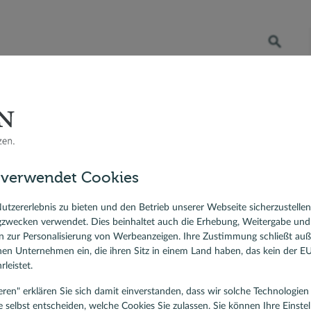
Öffnet die Suche
RATENKREDIT
BERATER VOR ORT
DR. KLEIN
 Bauzinsen
Berater vor Ort
Markus Sax, Baufinanzierung und Ratenkredit, Andernach
sfinanzierung
 verwendet Cookies
ierungskredit
rkus Sax
lehen
utzererlebnis zu bieten und den Betrieb unserer Webseite sicherzustelle
gzwecken verwendet. Dies beinhaltet auch die Erhebung, Weitergabe un
ist für Baufinanzierung und Ratenkredit, Andernach (Region Koblenz
 zur Personalisierung von Werbeanzeigen. Ihre Zustimmung schließt au
denbewertungen
rnen Unternehmen ein, die ihren Sitz in einem Land haben, das kein der 
5,00
/5
leistet.
tieren" erklären Sie sich damit einverstanden, dass wir solche Technologi
e selbst entscheiden, welche Cookies Sie zulassen. Sie können Ihre Einste