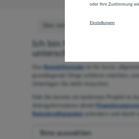
oder Ihre Zustimmung wid
Einstellungen
Über mich
Bewertungen
Team
Ich bin für Sie da – je na
unterschiedliche Möglichk
Das
Kontaktformular
ist für kurze, allgeme
grundlegende Dinge erfahren möchten, zum
Unterlagen Sie dafür brauchen.
Falls Sie bereits ein konkretes Projekt im 
Antragsformularen direkt
Finanzierungsvor
Ratenkreditangebot
anfordern und damit ve