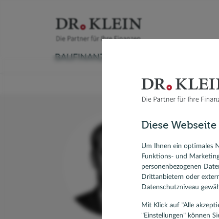
BAUFINANZIERUNG
VERSICHERUNG
Baufinanzierungsrechner
Versicherungscheck
Ratenkreditrechner
Sachversicherung
Autokredit
Aktuelle
Ratgeber Immobilienfinanzierung
Krankenversicherung
Kredit umschulden
Vorsorge & Rente
Modernisieren
Anschlus
Diese Webseite
Umschuldung
Ratgeber Ratenkredit
Modernis
Ma
Forward-Darlehen
KfW-Dar
Um Ihnen ein optimales N
Funktions- und Marketin
Spezial
Bausparvertrag, Bausparen
personenbezogenen Daten
17 Kun
Drittanbietern oder exte
Datenschutzniveau gewähr
Mit Klick auf "Alle akzep
"Einstellungen" können Si