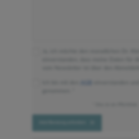
Ja, ich möchte den monatlichen Dr. Kl
einverstanden, dass meine Daten für 
vom Newsletter ist über den Abmeldeli
Ich bin mit den
AGB
einverstanden un
genommen.
Dies ist ein Pflichtfeld.
Jetzt Beratung anfordern