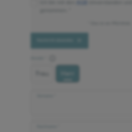
Ich bin mit den
AGB
einverstanden un
genommen.
Dies ist ein Pflichtfeld.
Nachricht absenden
Anrede
Frau
Herr
Vorname
Nachname