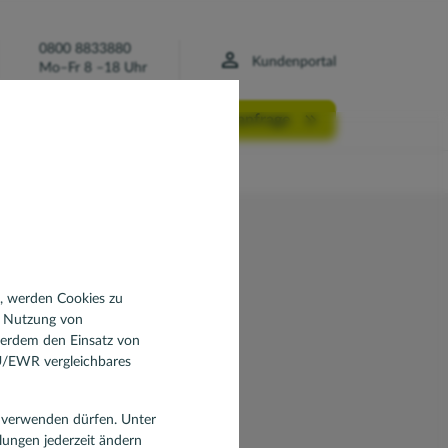
0800 8833880
Kundenportal
Mo–Fr 8 –18 Uhr
Finanzierungsanfrage
n, werden Cookies zu
d Nutzung von
)
ßerdem den Einsatz von
EU/EWR vergleichbares
en verwenden dürfen. Unter
llungen jederzeit ändern