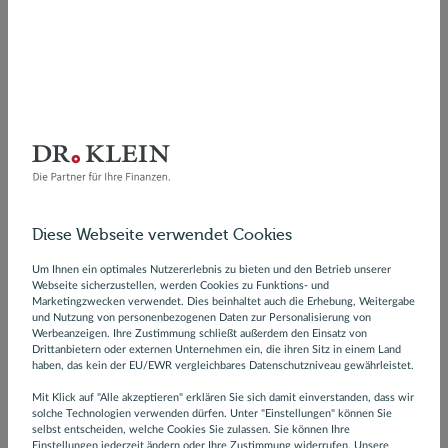
Weitere Bewertungen
Nachname
Geburtsdatum
Diese Webseite verwendet Cookies
Christopher
Hildebrandt
Um Ihnen ein optimales Nutzererlebnis zu bieten und den Betrieb unserer
Webseite sicherzustellen, werden Cookies zu Funktions- und
Marketingzwecken verwendet. Dies beinhaltet auch die Erhebung, Weitergabe
Baufinanzierung
Ratenkredit
Straße
Hausnummer
und Nutzung von personenbezogenen Daten zur Personalisierung von
Werbeanzeigen. Ihre Zustimmung schließt außerdem den Einsatz von
Drittanbietern oder externen Unternehmen ein, die ihren Sitz in einem Land
haben, das kein der EU/EWR vergleichbares Datenschutzniveau gewährleistet.
ZUM PROFIL
Mit Klick auf "Alle akzeptieren" erklären Sie sich damit einverstanden, dass wir
solche Technologien verwenden dürfen. Unter "Einstellungen" können Sie
PLZ
selbst entscheiden, welche Cookies Sie zulassen. Sie können Ihre
Einstellungen jederzeit ändern oder Ihre Zustimmung widerrufen. Unsere