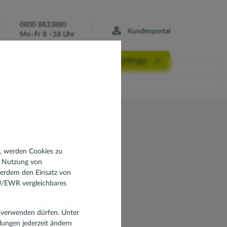
0800 8833880
Kundenportal
Mo–Fr 8 –18 Uhr
Finanzierungsanfrage
n, werden Cookies zu
d Nutzung von
ßerdem den Einsatz von
EU/EWR vergleichbares
en verwenden dürfen. Unter
llungen jederzeit ändern