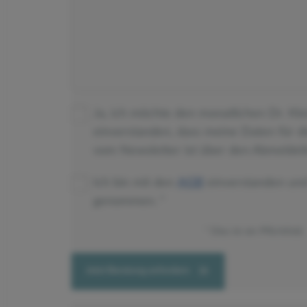
Ja, ich möchte den monatlichen Dr. Kl
einverstanden, dass meine Daten für 
vom Newsletter ist über den Abmeldeli
Ich bin mit den
AGB
einverstanden un
genommen.
Dies ist ein Pflichtfeld.
Jetzt Beratung anfordern