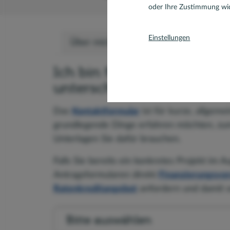
oder Ihre Zustimmung wid
Einstellungen
Über mich
Bewertungen
Kontak
Ich bin für Sie da – je na
unterschiedliche Möglichk
Das
Kontaktformular
ist für kurze, allgeme
grundlegende Dinge erfahren möchten, zum
Unterlagen Sie dafür brauchen.
Falls Sie bereits ein konkretes Projekt im 
Antragsformularen direkt
Finanzierungsvor
Ratenkreditangebot
anfordern und damit ve