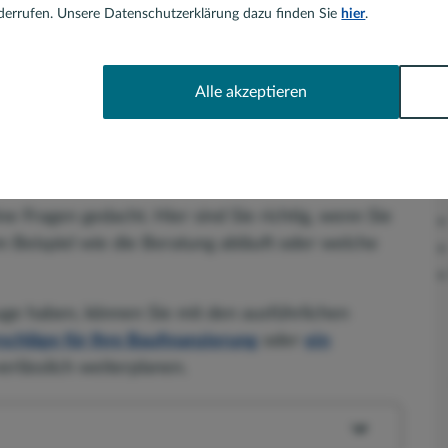
errufen. Unsere Datenschutzerklärung dazu finden Sie
hier
.
tformular
Alle akzeptieren
ch Anliegen haben Sie
eiten, mich zu kontaktieren:
ine Fragen gedacht. Hier sind Sie richtig, wenn Sie
 Beispiel wie die Beratung abläuft oder welche
Auge haben, können Sie mit den ausführlichen
schläge für Ihre Baufinanzierung
oder
ein
rlässlich weiterplanen.