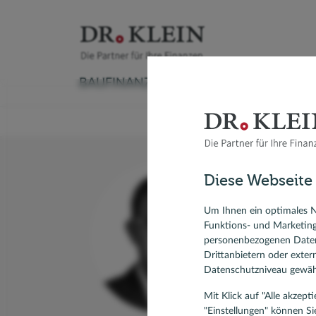
BAUFINANZIERUNG
VERSICHERUNG
Baufinanzierungsrechner
Versicherungscheck
Ratenkreditrechner
Sachversicherung
Autokredit
Aktuelle
Ratgeber Immobilienfinanzierung
Krankenversicherung
Kredit umschulden
Vorsorge & Rente
Modernisieren
Anschlus
Diese Webseite
Umschuldung
Ratgeber Ratenkredit
Modernis
Jen
Forward-Darlehen
KfW-Dar
Um Ihnen ein optimales N
Funktions- und Marketin
Spezial
Bausparvertrag, Bausparen
personenbezogenen Daten
61 Kun
Drittanbietern oder exte
Datenschutzniveau gewähr
Mit Klick auf "Alle akzep
"Einstellungen" können Si