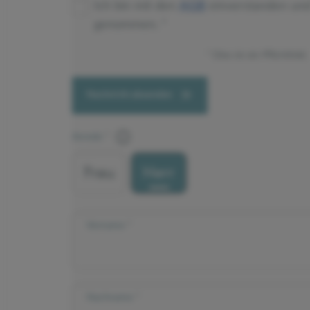
Ich bin mit den
AGB
einverstanden un
genommen.
Dies ist ein Pflichtfeld.
Nachricht absenden
Anrede
Frau
Herr
Vorname
Nachname