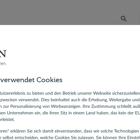
Öffnet die Suche
RATENKREDIT
BERATER VOR ORT
DR. KLEIN
 Bauzinsen
Berater vor Ort
Jens Richter, Baufinanzierung und Ratenkredit, Naumburg
sfinanzierung
 verwendet Cookies
ierungskredit
s Richter
lehen
utzererlebnis zu bieten und den Betrieb unserer Webseite sicherzustelle
gzwecken verwendet. Dies beinhaltet auch die Erhebung, Weitergabe un
ist für Baufinanzierung und Ratenkredit, Naumburg
 zur Personalisierung von Werbeanzeigen. Ihre Zustimmung schließt au
denbewertungen
rnen Unternehmen ein, die ihren Sitz in einem Land haben, das kein der 
5,00
/5
leistet.
tieren" erklären Sie sich damit einverstanden, dass wir solche Technologi
e selbst entscheiden, welche Cookies Sie zulassen. Sie können Ihre Einste