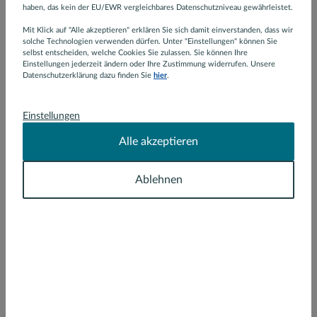
haben, das kein der EU/EWR vergleichbares Datenschutzniveau gewährleistet.
Newsletter abonnieren und bin damit
einverstanden, dass meine Daten für diesen Zweck
Mit Klick auf "Alle akzeptieren" erklären Sie sich damit einverstanden, dass wir
solche Technologien verwenden dürfen. Unter "Einstellungen" können Sie
gespeichert werden. Eine Abmeldung vom
selbst entscheiden, welche Cookies Sie zulassen. Sie können Ihre
Newsletter ist über den Abmeldelink in jedem
Einstellungen jederzeit ändern oder Ihre Zustimmung widerrufen. Unsere
Datenschutzerklärung dazu finden Sie
hier
.
Newsletter möglich.
Ich bin mit den
AGB
einverstanden und habe die
Einstellungen
Datenschutzhinweise
zur Kenntnis genommen.
Alle akzeptieren
Dies ist ein Pflichtfeld.
Ablehnen
Nachricht absenden
Region Berlin Altstadt-Köpenick
Grünstraße 17