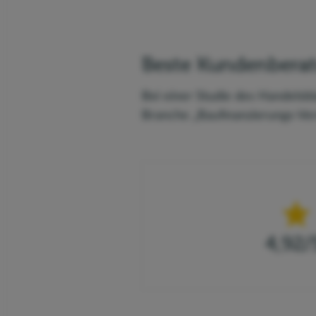
Beste Kundenbera
Bei einer Studie des Handelsbl
Branche „Baufinanzierungs-Verm
4,92
/