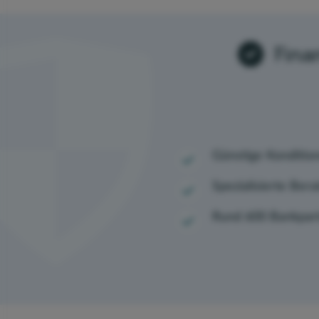
Fina
Günstige Konditio
Spezialisierte Bera
Rund 600 Bankpar