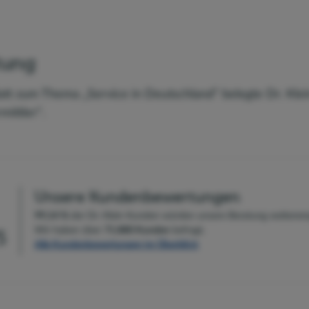
tung
att zum Thema „Service in Deutschland“ belegte Dr. Klein
ittler“.
Unsere Kundenbewertungen
99,14 %
der Dr. Klein Kunden
würden unsere Beratung weiterem
Wir haben über
71.880
Kunden
befragt.
5
Alle Kundenbewertungen im Überblick