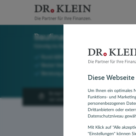
Baufinanzierung beim Spe
Günstig ins Eigenheim!
Rund 600 Bankpartner im Vergleich
Bester Vermittler Finanztest
Beratung an über 240 Standorten, per Telefo
Diese Webseite
Um Ihnen ein optimales N
In nur 3 Minuten
Funktions- und Marketin
zur unverbindlichen Anfrage!
personenbezogenen Daten
Drittanbietern oder exte
Datenschutzniveau gewähr
Mit Klick auf "Alle akzep
"Einstellungen" können Si