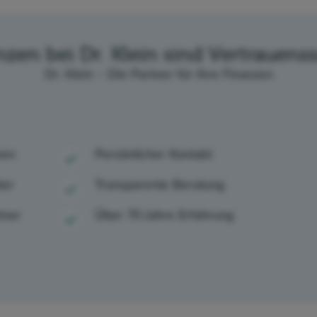
nzen bei Dr. Klein sind Vertrauens
Dr. Klein – Die Partner für Ihre Finanzen
nen
Persönlicher Kontakt
ter
Transparente Beratung
tner
Über 70 Jahre Erfahrung