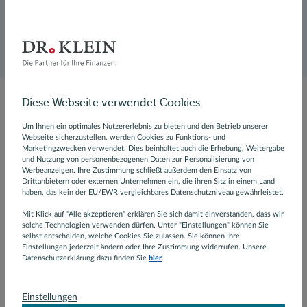
Sicher verschlüsselt über TLS
Diese Webseite verwendet Cookies
Um Ihnen ein optimales Nutzererlebnis zu bieten und den Betrieb unserer
Webseite sicherzustellen, werden Cookies zu Funktions- und
Unsere Finanzierungspartner
Marketingzwecken verwendet. Dies beinhaltet auch die Erhebung, Weitergabe
und Nutzung von personenbezogenen Daten zur Personalisierung von
Werbeanzeigen. Ihre Zustimmung schließt außerdem den Einsatz von
Für den besten Zinssatz vergleichen wir über 600
Drittanbietern oder externen Unternehmen ein, die ihren Sitz in einem Land
haben, das kein der EU/EWR vergleichbares Datenschutzniveau gewährleistet.
Finanzierungspartner.
Mit Klick auf "Alle akzeptieren" erklären Sie sich damit einverstanden, dass wir
solche Technologien verwenden dürfen. Unter "Einstellungen" können Sie
selbst entscheiden, welche Cookies Sie zulassen. Sie können Ihre
Einstellungen jederzeit ändern oder Ihre Zustimmung widerrufen. Unsere
Datenschutzerklärung dazu finden Sie
hier
.
Einstellungen