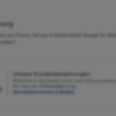
tung
att zum Thema „Service in Deutschland“ belegte Dr. Klein
ittler“.
Unsere Kundenbewertungen
99,14 %
der Dr. Klein Kunden
würden unsere Beratung weiterem
Wir haben über
71.901
Kunden
befragt.
5
Alle Kundenbewertungen im Überblick