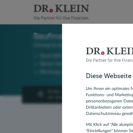
Baufinanzierung beim Spe
Günstig ins Eigenheim!
Rund 600 Bankpartner im Vergleich
Bester Vermittler Finanztest
Beratung an über 240 Standorten, per Telefo
Diese Webseite
Um Ihnen ein optimales N
In nur 3 Minuten
Funktions- und Marketin
zur unverbindlichen Anfrage!
personenbezogenen Daten
Drittanbietern oder exte
Datenschutzniveau gewähr
Mit Klick auf "Alle akzep
"Einstellungen" können Si