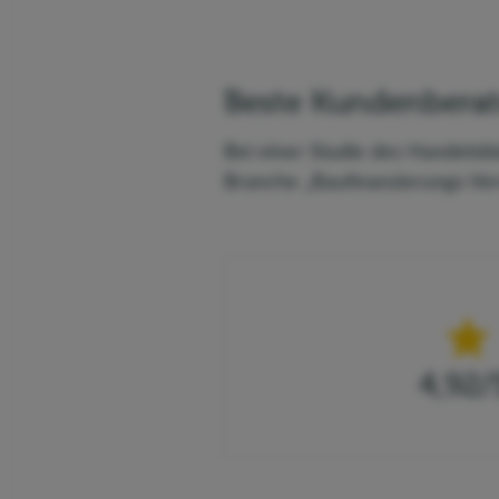
Beste Kundenbera
Bei einer Studie des Handelsbl
Branche „Baufinanzierungs-Verm
4,92
/