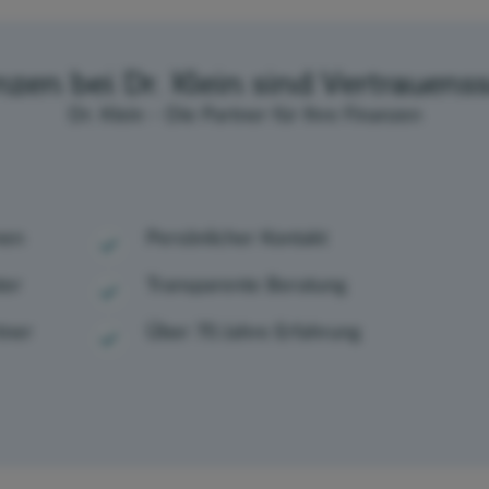
nzen bei Dr. Klein sind Vertrauens
Dr. Klein – Die Partner für Ihre Finanzen
nen
Persönlicher Kontakt
ter
Transparente Beratung
tner
Über 70 Jahre Erfahrung