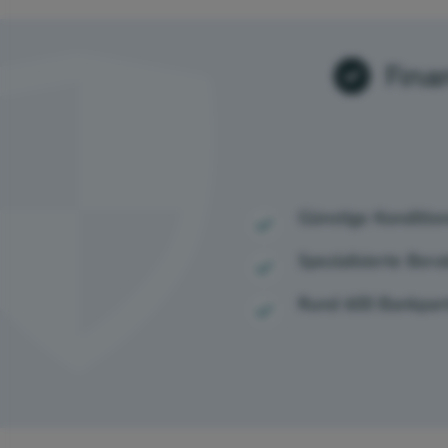
Fina
Günstige Konditio
Spezialisierte Bera
Rund 600 Bankpar