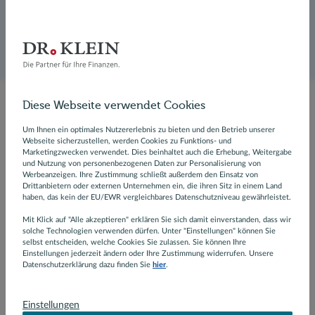
Sicher verschlüsselt über TLS
Diese Webseite verwendet Cookies
Um Ihnen ein optimales Nutzererlebnis zu bieten und den Betrieb unserer
Webseite sicherzustellen, werden Cookies zu Funktions- und
Unsere Finanzierungspartner
Marketingzwecken verwendet. Dies beinhaltet auch die Erhebung, Weitergabe
und Nutzung von personenbezogenen Daten zur Personalisierung von
Werbeanzeigen. Ihre Zustimmung schließt außerdem den Einsatz von
Für den besten Zinssatz vergleichen wir über 600
Drittanbietern oder externen Unternehmen ein, die ihren Sitz in einem Land
haben, das kein der EU/EWR vergleichbares Datenschutzniveau gewährleistet.
Finanzierungspartner.
Mit Klick auf "Alle akzeptieren" erklären Sie sich damit einverstanden, dass wir
solche Technologien verwenden dürfen. Unter "Einstellungen" können Sie
selbst entscheiden, welche Cookies Sie zulassen. Sie können Ihre
Einstellungen jederzeit ändern oder Ihre Zustimmung widerrufen. Unsere
Datenschutzerklärung dazu finden Sie
hier
.
Einstellungen